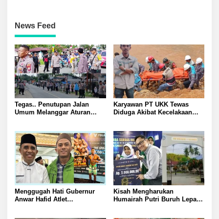
News Feed
Tegas.. Penutupan Jalan
Karyawan PT UKK Tewas
Umum Melanggar Aturan
Diduga Akibat Kecelakaan
Kapolsek Batui IPTU Teguh
Kerja Meninggalkan Istri dan
Pimpin Pembukaan Paksa
Anak yang Masih TK
Palang di Desa Lamo Silakan
Suarakan Aspirasi Jangan
Ganggu Jalan Umum
Menggugah Hati Gubernur
Kisah Mengharukan
Anwar Hafid Atlet
Humairah Putri Buruh Lepas
Mengharumkan Nama
yang Belajar Lewat HP hingga
Sulawesi Tengah Tak Boleh
Meraih Juara II Pidato Bahasa