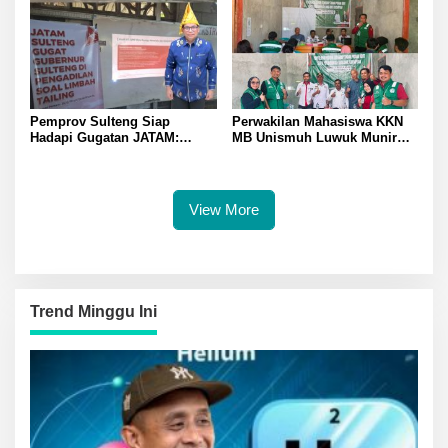
Berjuang Sendirian Perhatian
Inggris
Pada Fitra Atlet Binaraga
Banggai
Pemprov Sulteng Siap
Perwakilan Mahasiswa KKN
Hadapi Gugatan JATAM:
MB Unismuh Luwuk Munir
Dugaan Pelanggaran
Berikan Penyuluhan Hukum
Lingkungan Akibat Limbah
di Desa Lontos Tingkatkan
B3 PT QMB dan Berkah
Kesadaran Hukum Masyarakat
Morowali Sejahtera
View More
Trend Minggu Ini