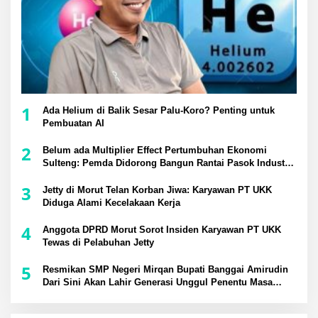
1
Ada Helium di Balik Sesar Palu-Koro? Penting untuk
Pembuatan AI
2
Belum ada Multiplier Effect Pertumbuhan Ekonomi
Sulteng: Pemda Didorong Bangun Rantai Pasok Industri
Lokal
3
Jetty di Morut Telan Korban Jiwa: Karyawan PT UKK
Diduga Alami Kecelakaan Kerja
4
Anggota DPRD Morut Sorot Insiden Karyawan PT UKK
Tewas di Pelabuhan Jetty
5
Resmikan SMP Negeri Mirqan Bupati Banggai Amirudin
Dari Sini Akan Lahir Generasi Unggul Penentu Masa
Depan Daerah