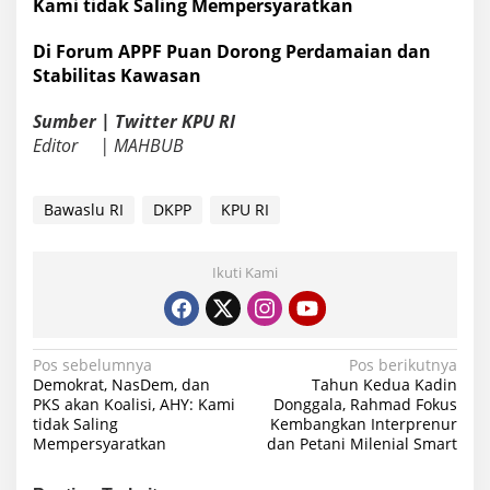
Kami tidak Saling Mempersyaratkan
Di Forum APPF Puan Dorong Perdamaian dan
Stabilitas Kawasan
Sumber | Twitter KPU RI
Editor | MAHBUB
Bawaslu RI
DKPP
KPU RI
Ikuti Kami
Navigasi
Pos sebelumnya
Pos berikutnya
Demokrat, NasDem, dan
Tahun Kedua Kadin
pos
PKS akan Koalisi, AHY: Kami
Donggala, Rahmad Fokus
tidak Saling
Kembangkan Interprenur
Mempersyaratkan
dan Petani Milenial Smart