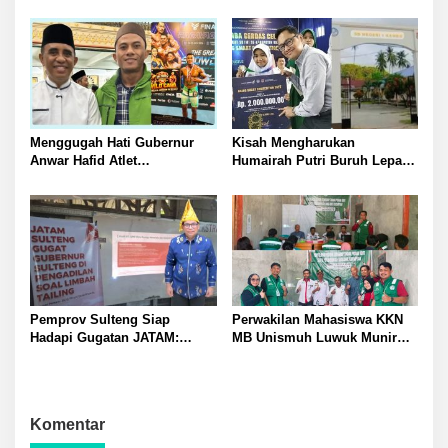
Kapolsek Batui IPTU Teguh
Kerja Meninggalkan Istri dan
Pimpin Pembukaan Paksa
Anak yang Masih TK
Palang di Desa Lamo Silakan
Suarakan Aspirasi Jangan
Ganggu Jalan Umum
Menggugah Hati Gubernur
Kisah Mengharukan
Anwar Hafid Atlet
Humairah Putri Buruh Lepas
Mengharumkan Nama
yang Belajar Lewat HP hingga
Sulawesi Tengah Tak Boleh
Meraih Juara II Pidato Bahasa
Berjuang Sendirian Perhatian
Inggris
Pada Fitra Atlet Binaraga
Banggai
Pemprov Sulteng Siap
Perwakilan Mahasiswa KKN
Hadapi Gugatan JATAM:
MB Unismuh Luwuk Munir
Dugaan Pelanggaran
Berikan Penyuluhan Hukum
Lingkungan Akibat Limbah
di Desa Lontos Tingkatkan
B3 PT QMB dan Berkah
Kesadaran Hukum Masyarakat
Morowali Sejahtera
Komentar