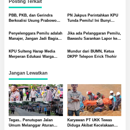
Posting Terkait
PBB, PKB, dan Gerindra
PN Jakpus Perintahkan KPU
Berkoalisi Usung Prabowo
Tunda Pemilu! Ini Bunyi
Capres?
Putusannya
Penyelenggara Pemilu adalah
Jika ada Pelanggaran Pemilu,
Manajer, Jangan Jadi Bagian
Bawaslu Sarankan Lapor ke
dari Konflik
SiGapLapor
KPU Sulteng Harap Media
Mundur dari BUMN, Ketua
Merperan Edukasi Warga
DKPP Telepon Erick Thohir
Mengenai Pemilu
Jangan Lewatkan
Tegas.. Penutupan Jalan
Karyawan PT UKK Tewas
Umum Melanggar Aturan
Diduga Akibat Kecelakaan