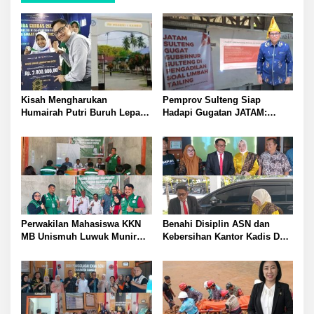
Kisah Mengharukan
Pemprov Sulteng Siap
Humairah Putri Buruh Lepas
Hadapi Gugatan JATAM:
yang Belajar Lewat HP hingga
Dugaan Pelanggaran
Meraih Juara II Pidato Bahasa
Lingkungan Akibat Limbah
Inggris
B3 PT QMB dan Berkah
Morowali Sejahtera
Perwakilan Mahasiswa KKN
Benahi Disiplin ASN dan
MB Unismuh Luwuk Munir
Kebersihan Kantor Kadis DLH
Berikan Penyuluhan Hukum
Banggai Andi Rustam
di Desa Lontos Tingkatkan
Pettasiri Siapkan Nomor Unit
Kesadaran Hukum Masyarakat
Reaksi Cepat Penanganan
Sampah