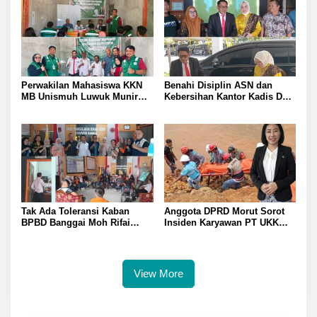
Inggris
B3 PT QMB dan Berkah
Morowali Sejahtera
Perwakilan Mahasiswa KKN
Benahi Disiplin ASN dan
MB Unismuh Luwuk Munir
Kebersihan Kantor Kadis DLH
Berikan Penyuluhan Hukum
Banggai Andi Rustam
di Desa Lontos Tingkatkan
Pettasiri Siapkan Nomor Unit
Kesadaran Hukum Masyarakat
Reaksi Cepat Penanganan
Sampah
Tak Ada Toleransi Kaban
Anggota DPRD Morut Sorot
BPBD Banggai Moh Rifai
Insiden Karyawan PT UKK
Mahiwa Tegakkan Disiplin
Tewas di Pelabuhan Jetty
ASN Bentuk Pos Piket Darurat
dan Gaungkan Zero Narkoba
View More