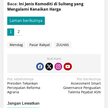
Baca:
Ini Jenis Komoditi di Sulteng yang
Mengalami Kenaikan Harga
Laman berikutnya
1
2
Mendag
Pasar Rakyat
ZULHAS
Ikuti Kami
Navigasi
Pos sebelumnya
Pos berikutnya
Presiden Tekankan
Assessment Smart
pos
Percepatan Reforma
Governance Penguatan
Agraria
Talenta Pejabat ASN
Jangan Lewatkan