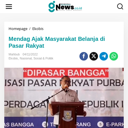
Lewati
ke
konten
Mendag
Homepage
/
Ekobis
Ajak
Mendag Ajak Masyarakat Belanja di
Masyarakat
Belanja
Pasar Rakyat
di
Pasar
Mahbub
04/11/2022
Ekobis
,
Nasional
,
Sosial & Politik
Rakyat