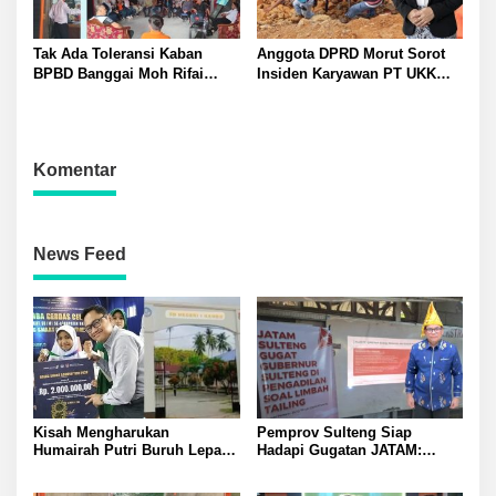
Tak Ada Toleransi Kaban
Anggota DPRD Morut Sorot
BPBD Banggai Moh Rifai
Insiden Karyawan PT UKK
Mahiwa Tegakkan Disiplin
Tewas di Pelabuhan Jetty
ASN Bentuk Pos Piket Darurat
dan Gaungkan Zero Narkoba
Komentar
News Feed
Kisah Mengharukan
Pemprov Sulteng Siap
Humairah Putri Buruh Lepas
Hadapi Gugatan JATAM:
yang Belajar Lewat HP hingga
Dugaan Pelanggaran
Meraih Juara II Pidato Bahasa
Lingkungan Akibat Limbah