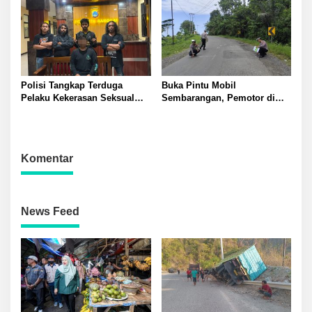
Polresta Banggai
Polisi Tangkap Terduga
Buka Pintu Mobil
Pelaku Kekerasan Seksual
Sembarangan, Pemotor di
terhadap Remaja Putri di
Batui Selatan Kritis, Polisi
Luwuk
Lakukan Olah TKP
Komentar
News Feed