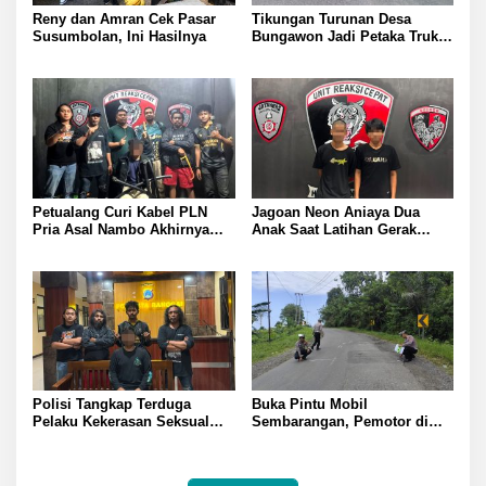
Reny dan Amran Cek Pasar
Tikungan Turunan Desa
Susumbolan, Ini Hasilnya
Bungawon Jadi Petaka Truk
Muatan Cangkang Sawit
Terperosok dan Rusak Berat
Petualang Curi Kabel PLN
Jagoan Neon Aniaya Dua
Pria Asal Nambo Akhirnya
Anak Saat Latihan Gerak
Ditangkap Polresta Banggai
Jalan Dua Pelaku Diamankan
Polresta Banggai
Polisi Tangkap Terduga
Buka Pintu Mobil
Pelaku Kekerasan Seksual
Sembarangan, Pemotor di
terhadap Remaja Putri di
Batui Selatan Kritis, Polisi
Luwuk
Lakukan Olah TKP