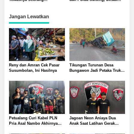
Mahasiswa Dalam Kamar Kos
Penghentian Tambang Emas
Poboya
Jangan Lewatkan
Reny dan Amran Cek Pasar
Tikungan Turunan Desa
Susumbolan, Ini Hasilnya
Bungawon Jadi Petaka Truk
Muatan Cangkang Sawit
Terperosok dan Rusak Berat
Petualang Curi Kabel PLN
Jagoan Neon Aniaya Dua
Pria Asal Nambo Akhirnya
Anak Saat Latihan Gerak
Ditangkap Polresta Banggai
Jalan Dua Pelaku Diamankan