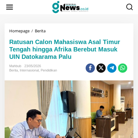
Lewati
ke
konten
Ratusan
Homepage
/
Berita
Calon
Ratusan Calon Mahasiswa Asal Timur
Mahasiswa
Asal
Tengah hingga Afrika Berebut Masuk
Timur
UIN Datokarama Palu
Tengah
hingga
Mahbub
23/05/2026
Afrika
Berita
,
Internasional
,
Pendidikan
Berebut
Masuk
UIN
Datokarama
Palu