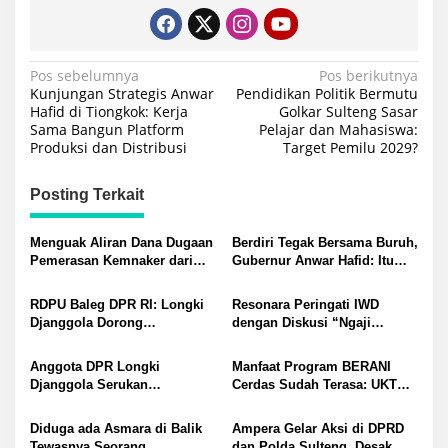
Navigasi
Pos sebelumnya
Pos berikutnya
Kunjungan Strategis Anwar
Pendidikan Politik Bermutu
pos
Hafid di Tiongkok: Kerja
Golkar Sulteng Sasar
Sama Bangun Platform
Pelajar dan Mahasiswa:
Produksi dan Distribusi
Target Pemilu 2029?
Posting Terkait
Menguak Aliran Dana Dugaan
Berdiri Tegak Bersama Buruh,
Pemerasan Kemnaker dari
Gubernur Anwar Hafid: Itu
Moge hingga Tiket Konser
Menjadi Kewajiban bagi Saya
Musik Bupati Buol: KPK
RDPU Baleg DPR RI: Longki
Resonara Peringati IWD
Jangan Tebang Pilih
Djanggola Dorong
dengan Diskusi “Ngaji
Penyempurnaan RUU Satu
Keperempuanan” Bahas
Data Indonesia
Ruang Publik dan Tantangan
Anggota DPR Longki
Manfaat Program BERANI
Perempuan
Djanggola Serukan
Cerdas Sudah Terasa: UKT
Pendidikan Karakter Berbasis
Mahasiswa Untad Segera
Empat Pilar Hadapi
Dieksekusi
Diduga ada Asmara di Balik
Ampera Gelar Aksi di DPRD
Tantangan Era Digital
Tewasnya Seorang
dan Polda Sulteng, Desak