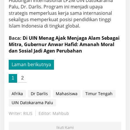
Hubungan Internasional LP2M UIN Datokarama
Palu, Dr. Darlis. Program ini menjadi upaya
strategis memperluas kerja sama internasional
sekaligus memperkuat posisi pendidikan tinggi
Islam Indonesia di tingkat global.
Baca:
Di UIN Menag Ajak Menjaga Alam Sebagai
Mitra, Gubernur Anwar Hafid: Amanah Moral
dan Sosial Jadi Agen Perubahan
Laman berikutnya
1
2
Afrika
Dr Darlis
Mahasiswa
Timur Tengah
UIN Datokarama Palu
Writer: RILIS
Editor: Mahbub
Ikuti Kami