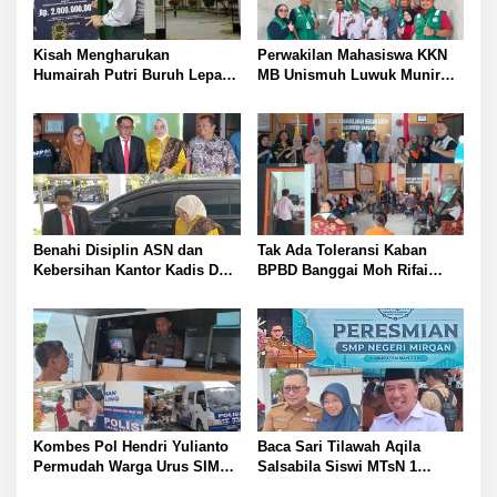
Kisah Mengharukan
Perwakilan Mahasiswa KKN
Humairah Putri Buruh Lepas
MB Unismuh Luwuk Munir
yang Belajar Lewat HP hingga
Berikan Penyuluhan Hukum
Meraih Juara II Pidato Bahasa
di Desa Lontos Tingkatkan
Inggris
Kesadaran Hukum Masyarakat
Benahi Disiplin ASN dan
Tak Ada Toleransi Kaban
Kebersihan Kantor Kadis DLH
BPBD Banggai Moh Rifai
Banggai Andi Rustam
Mahiwa Tegakkan Disiplin
Pettasiri Siapkan Nomor Unit
ASN Bentuk Pos Piket Darurat
Reaksi Cepat Penanganan
dan Gaungkan Zero Narkoba
Sampah
Kombes Pol Hendri Yulianto
Baca Sari Tilawah Aqila
Permudah Warga Urus SIM
Salsabila Siswi MTsN 1
Satlantas Polresta Banggai
Banggai Raih Uang