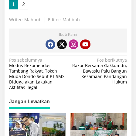
1
2
Writer: Mahbub
Editor: Mahbub
Ikuti Kami
Navigasi
Pos sebelumnya
Pos berikutnya
Modus Rekomendasi
Rakor Bersama Gakkumdu,
pos
Tambang Rakyat, Tokoh
Bawaslu Palu Bangun
Muda Dondo Sebut PT SMS
Kesamaan Pandangan
Diduga akan Lakukan
Hukum
Aktifitas Ilegal
Jangan Lewatkan