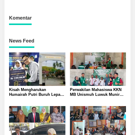
Hadirkan Layanan SIM
Pembinaan Jamil Hasyim
Keliling di Toili dan Batui
Diberangkatkan Umrah Saat
Peresmian SMP Negeri
Komentar
Mirqan
News Feed
Kisah Mengharukan
Perwakilan Mahasiswa KKN
Humairah Putri Buruh Lepas
MB Unismuh Luwuk Munir
yang Belajar Lewat HP hingga
Berikan Penyuluhan Hukum
Meraih Juara II Pidato Bahasa
di Desa Lontos Tingkatkan
Inggris
Kesadaran Hukum Masyarakat