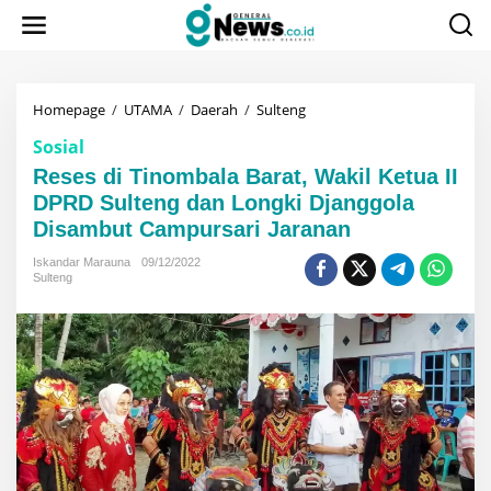
Lewati
ke
konten
Reses
Homepage
/
UTAMA
/
Daerah
/
Sulteng
di
Sosial
Tinombala
Barat,
Reses di Tinombala Barat, Wakil Ketua II
Wakil
DPRD Sulteng dan Longki Djanggola
Ketua
Disambut Campursari Jaranan
II
DPRD
Iskandar Marauna
09/12/2022
Sulteng
Sulteng
dan
Longki
Djanggola
Disambut
Campursari
Jaranan