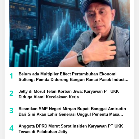
1
Belum ada Multiplier Effect Pertumbuhan Ekonomi
Sulteng: Pemda Didorong Bangun Rantai Pasok Industri
Lokal
2
Jetty di Morut Telan Korban Jiwa: Karyawan PT UKK
Diduga Alami Kecelakaan Kerja
3
Resmikan SMP Negeri Mirqan Bupati Banggai Amirudin
Dari Sini Akan Lahir Generasi Unggul Penentu Masa
Depan Daerah
4
Anggota DPRD Morut Sorot Insiden Karyawan PT UKK
Tewas di Pelabuhan Jetty