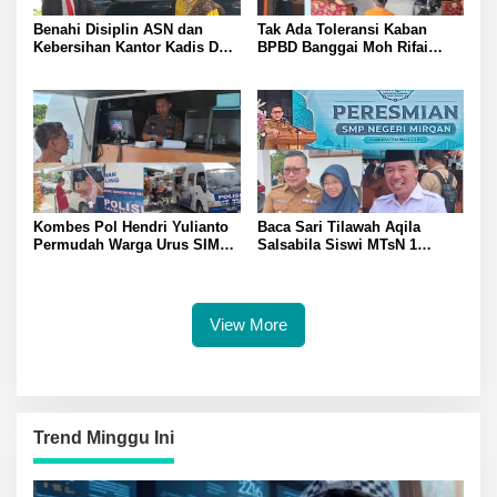
Benahi Disiplin ASN dan
Tak Ada Toleransi Kaban
Kebersihan Kantor Kadis DLH
BPBD Banggai Moh Rifai
Banggai Andi Rustam
Mahiwa Tegakkan Disiplin
Pettasiri Siapkan Nomor Unit
ASN Bentuk Pos Piket Darurat
Reaksi Cepat Penanganan
dan Gaungkan Zero Narkoba
Sampah
Kombes Pol Hendri Yulianto
Baca Sari Tilawah Aqila
Permudah Warga Urus SIM
Salsabila Siswi MTsN 1
Satlantas Polresta Banggai
Banggai Raih Uang
Hadirkan Layanan SIM
Pembinaan Jamil Hasyim
Keliling di Toili dan Batui
Diberangkatkan Umrah Saat
Peresmian SMP Negeri
View More
Mirqan
Trend Minggu Ini