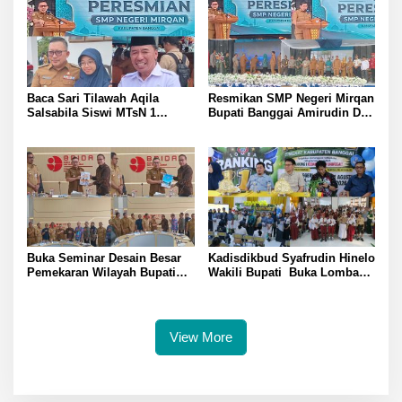
Baca Sari Tilawah Aqila
Resmikan SMP Negeri Mirqan
Salsabila Siswi MTsN 1
Bupati Banggai Amirudin Dari
Banggai Raih Uang
Sini Akan Lahir Generasi
Pembinaan Jamil Hasyim
Unggul Penentu Masa Depan
Diberangkatkan Umrah Saat
Daerah
Peresmian SMP Negeri
Mirqan
Buka Seminar Desain Besar
Kadisdikbud Syafrudin Hinelo
Pemekaran Wilayah Bupati
Wakili Bupati Buka Lomba
Banggai Amirudin Tegaskan
Rangking 1 Tingkat
Pentingnya Landasan Ilmiah
Kabupaten Banggai Diikuti
Penataan Daerah
Perwakilan 24 Kecamatan
View More