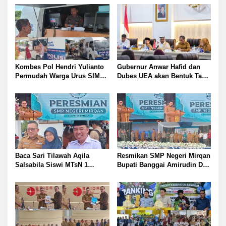
Kombes Pol Hendri Yulianto
Gubernur Anwar Hafid dan
Permudah Warga Urus SIM
Dubes UEA akan Bentuk Task
Satlantas Polresta Banggai
Force Genjot Investasi di
Hadirkan Layanan SIM
Sulteng
Keliling di Toili dan Batui
Baca Sari Tilawah Aqila
Resmikan SMP Negeri Mirqan
Salsabila Siswi MTsN 1
Bupati Banggai Amirudin Dari
Banggai Raih Uang
Sini Akan Lahir Generasi
Pembinaan Jamil Hasyim
Unggul Penentu Masa Depan
Diberangkatkan Umrah Saat
Daerah
Peresmian SMP Negeri
Mirqan