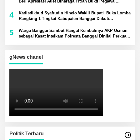
Beri Apresiasi Atlet Binaraga Fitrah Bukti Pegawai
Berprestasi di Tingkat Nasional
4
Kadisdikbud Syafrudin Hinelo Wakili Bupati Buka Lomba
Rangking 1 Tingkat Kabupaten Banggai Diikuti
Perwakilan 24 Kecamatan
5
Warga Banggai Sambut Hangat Kembalinya AKP Usman
sebagai Kasat Intelkam Polresta Banggai Dinilai Perkuat
Sinergi Kamtibmas
gNews chanel
Politik Terbaru