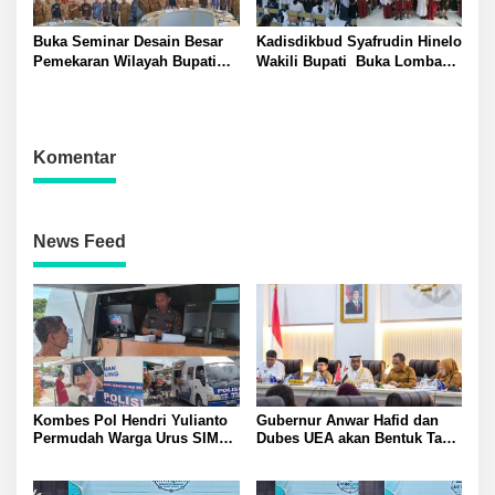
Buka Seminar Desain Besar
Kadisdikbud Syafrudin Hinelo
Pemekaran Wilayah Bupati
Wakili Bupati Buka Lomba
Banggai Amirudin Tegaskan
Rangking 1 Tingkat
Pentingnya Landasan Ilmiah
Kabupaten Banggai Diikuti
Penataan Daerah
Perwakilan 24 Kecamatan
Komentar
News Feed
Kombes Pol Hendri Yulianto
Gubernur Anwar Hafid dan
Permudah Warga Urus SIM
Dubes UEA akan Bentuk Task
Satlantas Polresta Banggai
Force Genjot Investasi di
Hadirkan Layanan SIM
Sulteng
Keliling di Toili dan Batui