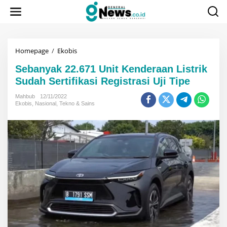
Lewati
ke
konten
Sebanyak
Homepage
/
Ekobis
22.671
Sebanyak 22.671 Unit Kenderaan Listrik
Unit
Kenderaan
Sudah Sertifikasi Registrasi Uji Tipe
Listrik
Sudah
Mahbub
12/11/2022
Ekobis
,
Nasional
,
Tekno & Sains
Sertifikasi
Registrasi
Uji
Tipe