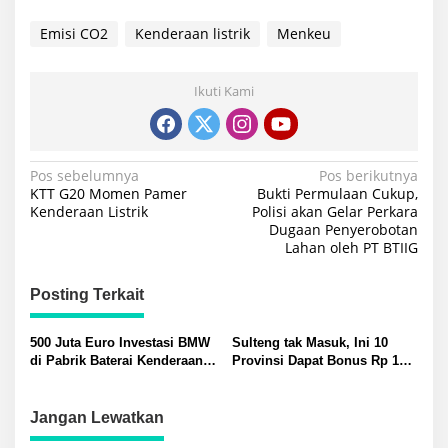
Emisi CO2
Kenderaan listrik
Menkeu
Ikuti Kami
Navigasi
Pos sebelumnya
Pos berikutnya
KTT G20 Momen Pamer
Bukti Permulaan Cukup,
pos
Kenderaan Listrik
Polisi akan Gelar Perkara
Dugaan Penyerobotan
Lahan oleh PT BTIIG
Posting Terkait
500 Juta Euro Investasi BMW
Sulteng tak Masuk, Ini 10
di Pabrik Baterai Kenderaan
Provinsi Dapat Bonus Rp 10
Listrik di Hongaria
Miliar dari Menkeu Karena
Tekan Inflasi
Jangan Lewatkan