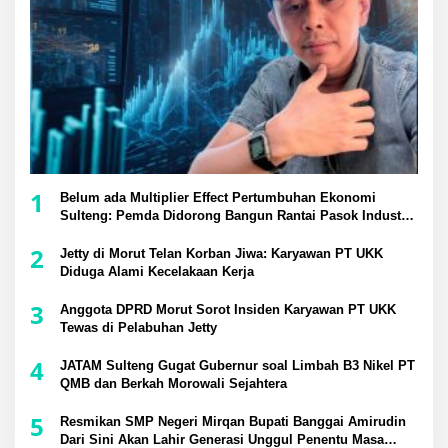
1
Belum ada Multiplier Effect Pertumbuhan Ekonomi
Sulteng: Pemda Didorong Bangun Rantai Pasok Industri
Lokal
2
Jetty di Morut Telan Korban Jiwa: Karyawan PT UKK
Diduga Alami Kecelakaan Kerja
3
Anggota DPRD Morut Sorot Insiden Karyawan PT UKK
Tewas di Pelabuhan Jetty
4
JATAM Sulteng Gugat Gubernur soal Limbah B3 Nikel PT
QMB dan Berkah Morowali Sejahtera
5
Resmikan SMP Negeri Mirqan Bupati Banggai Amirudin
Dari Sini Akan Lahir Generasi Unggul Penentu Masa