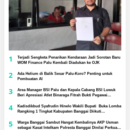
1
Terjadi Sengketa Penarikan Kendaraan Jadi Sorotan Baru
WOM Finance Palu Kembali Diadukan ke OJK
2
Ada Helium di Balik Sesar Palu-Koro? Penting untuk
Pembuatan AI
3
Area Manager BSI Palu dan Kepala Cabang BSI Luwuk
Beri Apresiasi Atlet Binaraga Fitrah Bukti Pegawai
Berprestasi di Tingkat Nasional
4
Kadisdikbud Syafrudin Hinelo Wakili Bupati Buka Lomba
Rangking 1 Tingkat Kabupaten Banggai Diikuti
Perwakilan 24 Kecamatan
5
Warga Banggai Sambut Hangat Kembalinya AKP Usman
sebagai Kasat Intelkam Polresta Banggai Dinilai Perkuat