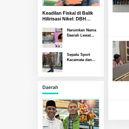
Keadilan Fiskal di Balik
Hilirisasi Nikel: DBH
Sulteng Terancam
Hilang?
Harumkan Nama
Daerah Lewat
Banggai Kreatif
Rastono Sumardi
Jadi Pembicara
Sepatu Sport
Seminar Puisi
Kacamata dan
Internasional di
Notebook Simbol
Padang
Kesederhanaan
Prof Nelson
Pomalingo
Mengukir Sejarah
Daerah
PENAS XVII