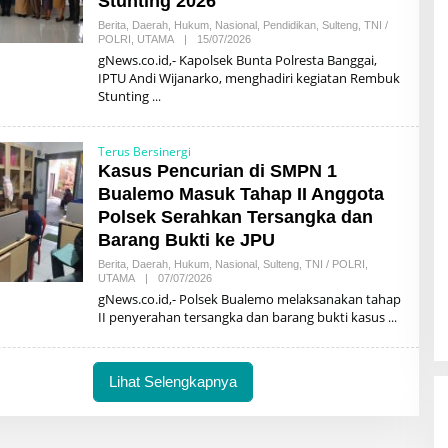
Stunting 2026
Berita
,
Daerah
,
Hukum
,
Nasional
,
Pendidikan
,
Sulteng
,
TNI /
Oleh
POLRI
,
UTAMA
|
15/07/2026
AMRILLAH
gNews.co.id,- Kapolsek Bunta Polresta Banggai,
MOKOAGOW
IPTU Andi Wijanarko, menghadiri kegiatan Rembuk
Stunting
Terus Bersinergi
Kasus Pencurian di SMPN 1
Bualemo Masuk Tahap II Anggota
Polsek Serahkan Tersangka dan
Barang Bukti ke JPU
Berita
,
Daerah
,
Hukum
,
Nasional
,
Sulteng
,
TNI / POLRI
,
Oleh
UTAMA
|
07/07/2026
AMRILLAH
gNews.co.id,- Polsek Bualemo melaksanakan tahap
MOKOAGOW
II penyerahan tersangka dan barang bukti kasus
Lihat Selengkapnya