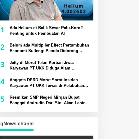
1
Ada Helium di Balik Sesar Palu-Koro?
Penting untuk Pembuatan AI
2
Belum ada Multiplier Effect Pertumbuhan
Ekonomi Sulteng: Pemda Didorong
Bangun Rantai Pasok Industri Lokal
3
Jetty di Morut Telan Korban Jiwa:
Karyawan PT UKK Diduga Alami
Kecelakaan Kerja
4
Anggota DPRD Morut Sorot Insiden
Karyawan PT UKK Tewas di Pelabuhan
Jetty
5
Resmikan SMP Negeri Mirqan Bupati
Banggai Amirudin Dari Sini Akan Lahir
Generasi Unggul Penentu Masa Depan
Daerah
gNews chanel