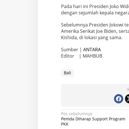
Pada hari ini Presiden Joko W
dengan sejumlah kepala negara
Sebelumnya Presiden Jokowi t
Amerika Serikat Joe Biden, ser
Kishida, di lokasi yang sama.
Sumber |
ANTARA
Editor | MAHBUB
Bali
I
Navigasi
Pos sebelumnya
Pemda Diharap Support Program
pos
PKK