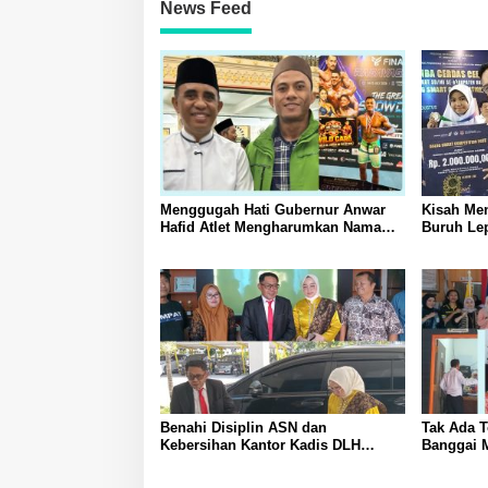
News Feed
Menggugah Hati Gubernur Anwar
Kisah Me
Hafid Atlet Mengharumkan Nama
Buruh Lep
Sulawesi Tengah Tak Boleh
hingga Me
Berjuang Sendirian Perhatian Pada
Bahasa In
Fitra Atlet Binaraga Banggai
Benahi Disiplin ASN dan
Tak Ada 
Kebersihan Kantor Kadis DLH
Banggai 
Banggai Andi Rustam Pettasiri
Tegakkan 
Siapkan Nomor Unit Reaksi Cepat
Piket Dar