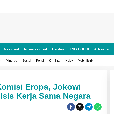
Nasional
Internasional
Ekobis
TNI / POLRI
Artikel
r
Minerba
Sosial
Polisi
Kriminal
Hoby
Mobil listrik
Komisi Eropa, Jokowi
risis Kerja Sama Negara