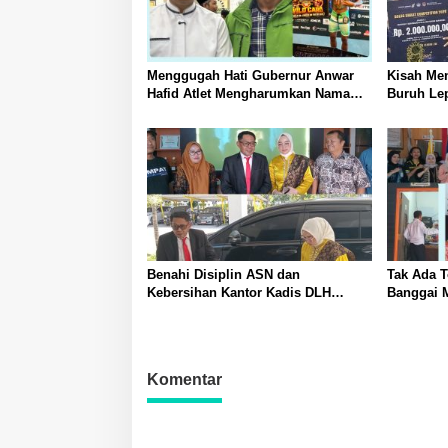
Menggugah Hati Gubernur Anwar
Kisah Me
Hafid Atlet Mengharumkan Nama
Buruh Lep
Sulawesi Tengah Tak Boleh
hingga Me
Berjuang Sendirian Perhatian Pada
Bahasa In
Fitra Atlet Binaraga Banggai
Benahi Disiplin ASN dan
Tak Ada 
Kebersihan Kantor Kadis DLH
Banggai 
Banggai Andi Rustam Pettasiri
Tegakkan 
Siapkan Nomor Unit Reaksi Cepat
Piket Dar
Penanganan Sampah
Narkoba
Komentar