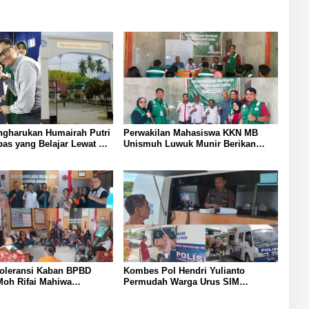
ngharukan Humairah Putri
Perwakilan Mahasiswa KKN MB
as yang Belajar Lewat HP
Unismuh Luwuk Munir Berikan
raih Juara II Pidato
Penyuluhan Hukum di Desa Lontos
ggris
Tingkatkan Kesadaran Hukum
Masyarakat
Toleransi Kaban BPBD
Kombes Pol Hendri Yulianto
Moh Rifai Mahiwa
Permudah Warga Urus SIM
Disiplin ASN Bentuk Pos
Satlantas Polresta Banggai
urat dan Gaungkan Zero
Hadirkan Layanan SIM Keliling di