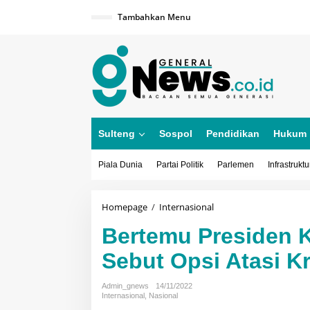
Lewati
ke
Tambahkan Menu
konten
Sulteng
Sospol
Pendidikan
Hukum
Piala Dunia
Partai Politik
Parlemen
Infrastruktu
Bertemu
Homepage
/
Internasional
Presiden
Bertemu Presiden 
Komisi
Eropa,
Sebut Opsi Atasi K
Jokowi
Sebut
Opsi
Admin_gnews
14/11/2022
Atasi
Internasional
,
Nasional
Krisis