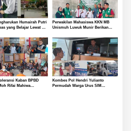
ngharukan Humairah Putri
Perwakilan Mahasiswa KKN MB
as yang Belajar Lewat HP
Unismuh Luwuk Munir Berikan
raih Juara II Pidato
Penyuluhan Hukum di Desa Lontos
ggris
Tingkatkan Kesadaran Hukum
Masyarakat
Toleransi Kaban BPBD
Kombes Pol Hendri Yulianto
Moh Rifai Mahiwa
Permudah Warga Urus SIM
Disiplin ASN Bentuk Pos
Satlantas Polresta Banggai
urat dan Gaungkan Zero
Hadirkan Layanan SIM Keliling di
Toili dan Batui