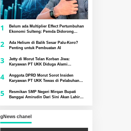
1
Belum ada Multiplier Effect Pertumbuhan
Ekonomi Sulteng: Pemda Didorong
Bangun Rantai Pasok Industri Lokal
2
Ada Helium di Balik Sesar Palu-Koro?
Penting untuk Pembuatan AI
3
Jetty di Morut Telan Korban Jiwa:
Karyawan PT UKK Diduga Alami
Kecelakaan Kerja
4
Anggota DPRD Morut Sorot Insiden
Karyawan PT UKK Tewas di Pelabuhan
Jetty
5
Resmikan SMP Negeri Mirqan Bupati
Banggai Amirudin Dari Sini Akan Lahir
Generasi Unggul Penentu Masa Depan
Daerah
gNews chanel