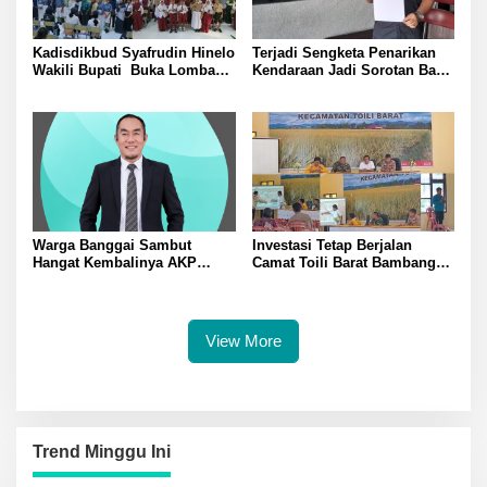
Kadisdikbud Syafrudin Hinelo
Terjadi Sengketa Penarikan
Wakili Bupati Buka Lomba
Kendaraan Jadi Sorotan Baru
Rangking 1 Tingkat
WOM Finance Palu Kembali
Kabupaten Banggai Diikuti
Diadukan ke OJK
Perwakilan 24 Kecamatan
Warga Banggai Sambut
Investasi Tetap Berjalan
Hangat Kembalinya AKP
Camat Toili Barat Bambang
Usman sebagai Kasat
Gelar Rapat Pastikan
Intelkam Polresta Banggai
Keselamatan Warga Mantawa
Dinilai Perkuat Sinergi
Tidak Diabaikan
Kamtibmas
View More
Trend Minggu Ini