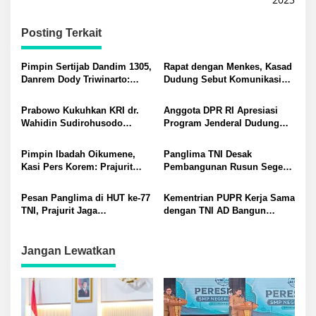
Posting Terkait
Pimpin Sertijab Dandim 1305,
Rapat dengan Menkes, Kasad
Danrem Dody Triwinarto:
Dudung Sebut Komunikasi
Konsep Kerja Kita All Out
Lintas Sektoral Kunci
Keberhasilan KTT G20
Prabowo Kukuhkan KRI dr.
Anggota DPR RI Apresiasi
Wahidin Sudirohusodo
Program Jenderal Dudung
Sebagai BRS
Angkat Wibawa Santri
Pimpin Ibadah Oikumene,
Panglima TNI Desak
Kasi Pers Korem: Prajurit
Pembangunan Rusun Segera
Harus Miliki Keimanan dan
Dirampungkan
Ketaqwaan
Pesan Panglima di HUT ke-77
Kementrian PUPR Kerja Sama
TNI, Prajurit Jaga
dengan TNI AD Bangun
Kepercayaan Rakyat
Rusun, Danrem: Kebutuhan
Pokok Prajurit
Jangan Lewatkan