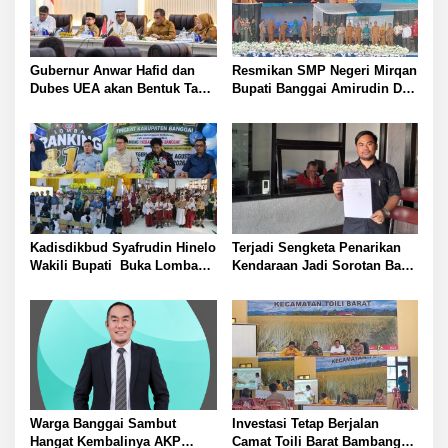
Gubernur Anwar Hafid dan
Resmikan SMP Negeri Mirqan
Dubes UEA akan Bentuk Task
Bupati Banggai Amirudin Dari
Force Genjot Investasi di
Sini Akan Lahir Generasi
Sulteng
Unggul Penentu Masa Depan
Daerah
Kadisdikbud Syafrudin Hinelo
Terjadi Sengketa Penarikan
Wakili Bupati Buka Lomba
Kendaraan Jadi Sorotan Baru
Rangking 1 Tingkat
WOM Finance Palu Kembali
Kabupaten Banggai Diikuti
Diadukan ke OJK
Perwakilan 24 Kecamatan
Warga Banggai Sambut
Investasi Tetap Berjalan
Hangat Kembalinya AKP
Camat Toili Barat Bambang