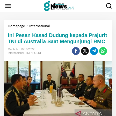
Lewati
ke
konten
Ini
Homepage
/
Internasional
Pesan
Ini Pesan Kasad Dudung kepada Prajurit
Kasad
Dudung
TNI di Australia Saat Mengunjungi RMC
kepada
Prajurit
Mahbub
10/10/2022
Internasional
,
TNI / POLRI
TNI
di
Australia
Saat
Mengunjungi
RMC