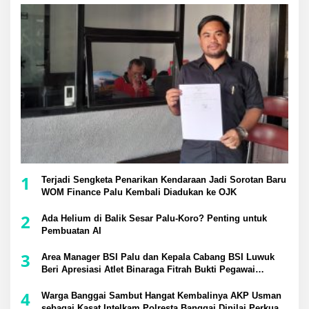
1
Terjadi Sengketa Penarikan Kendaraan Jadi Sorotan Baru
WOM Finance Palu Kembali Diadukan ke OJK
2
Ada Helium di Balik Sesar Palu-Koro? Penting untuk
Pembuatan AI
3
Area Manager BSI Palu dan Kepala Cabang BSI Luwuk
Beri Apresiasi Atlet Binaraga Fitrah Bukti Pegawai
Berprestasi di Tingkat Nasional
4
Warga Banggai Sambut Hangat Kembalinya AKP Usman
sebagai Kasat Intelkam Polresta Banggai Dinilai Perkuat