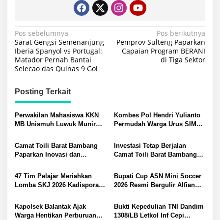
Navigasi
Pos sebelumnya
Pos berikutnya
Sarat Gengsi Semenanjung
Pemprov Sulteng Paparkan
pos
Iberia Spanyol vs Portugal:
Capaian Program BERANI
Matador Pernah Bantai
di Tiga Sektor
Selecao das Quinas 9 Gol
Posting Terkait
Perwakilan Mahasiswa KKN
Kombes Pol Hendri Yulianto
MB Unismuh Luwuk Munir
Permudah Warga Urus SIM
Berikan Penyuluhan Hukum
Satlantas Polresta Banggai
di Desa Lontos Tingkatkan
Hadirkan Layanan SIM
Camat Toili Barat Bambang
Investasi Tetap Berjalan
Kesadaran Hukum Masyarakat
Keliling di Toili dan Batui
Paparkan Inovasi dan
Camat Toili Barat Bambang
Capaian Kinerja di Hadapan
Gelar Rapat Pastikan
Bupati dan Wakil Banggai
Keselamatan Warga Mantawa
47 Tim Pelajar Meriahkan
Bupati Cup ASN Mini Soccer
Perkuat Arah Gerbang Timur
Tidak Diabaikan
Lomba SKJ 2026 Kadispora
2026 Resmi Bergulir Alfian
Sulawesi Tengah
Yori Ntoi Resmi Menutup
Djibran dan Wakapolresta
Kegiatan dan Sampaikan
Lakukan Kick Off Perdana
Kapolsek Balantak Ajak
Bukti Kepedulian TNI Dandim
Salam Bupati Banggai
Bank Sulteng Tantang
Warga Hentikan Perburuan
1308/LB Letkol Inf Cepi