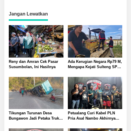
ATR/BPN di Laga Pembuka
Satwa Dilindungi Burung
Kartiwa Jembatan Garuda
Maleo dari Kepunahan
Merah Putih Aramco
Permuda Akses Warga Obo
Jangan Lewatkan
Balingara
Reny dan Amran Cek Pasar
Ada Kerugian Negara Rp79 M,
Susumbolan, Ini Hasilnya
Mengapa Kejati Sulteng SP3
Kasus PT RAS? Allan Billy
Dorong Kejagung Ambil Alih
Tikungan Turunan Desa
Petualang Curi Kabel PLN
Bungawon Jadi Petaka Truk
Pria Asal Nambo Akhirnya
Muatan Cangkang Sawit
Ditangkap Polresta Banggai
Terperosok dan Rusak Berat