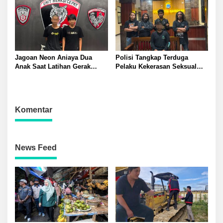
Jagoan Neon Aniaya Dua
Polisi Tangkap Terduga
Anak Saat Latihan Gerak
Pelaku Kekerasan Seksual
Jalan Dua Pelaku Diamankan
terhadap Remaja Putri di
Polresta Banggai
Luwuk
Komentar
News Feed