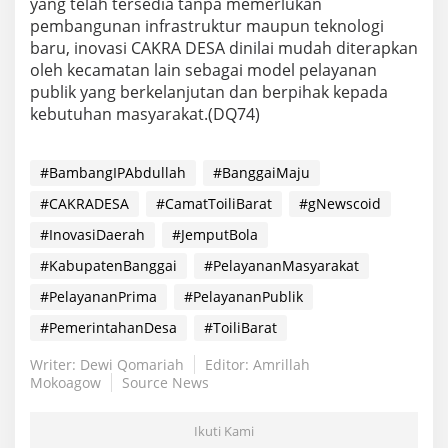
yang telah tersedia tanpa memerlukan
pembangunan infrastruktur maupun teknologi
baru, inovasi CAKRA DESA dinilai mudah diterapkan
oleh kecamatan lain sebagai model pelayanan
publik yang berkelanjutan dan berpihak kepada
kebutuhan masyarakat.(DQ74)
#BambangIPAbdullah
#BanggaiMaju
#CAKRADESA
#CamatToiliBarat
#gNewscoid
#InovasiDaerah
#JemputBola
#KabupatenBanggai
#PelayananMasyarakat
#PelayananPrima
#PelayananPublik
#PemerintahanDesa
#ToiliBarat
Writer: Dewi Qomariah
Editor: Amrillah
Mokoagow
Source News
Ikuti Kami