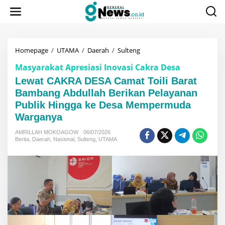
Lewati
ke
konten
Lewat
Homepage
/
UTAMA
/
Daerah
/
Sulteng
CAKRA
Masyarakat Apresiasi Inovasi Cakra Desa
DESA
Camat
Lewat CAKRA DESA Camat Toili Barat
Toili
Bambang Abdullah Berikan Pelayanan
Barat
Publik Hingga ke Desa Mempermuda
Bambang
Abdullah
Warganya
Berikan
Pelayanan
AMRILLAH MOKOAGOW
06/07/2026
Publik
Berita
,
Daerah
,
Nasional
,
Sulteng
,
UTAMA
Hingga
ke
Desa
Mempermuda
Warganya