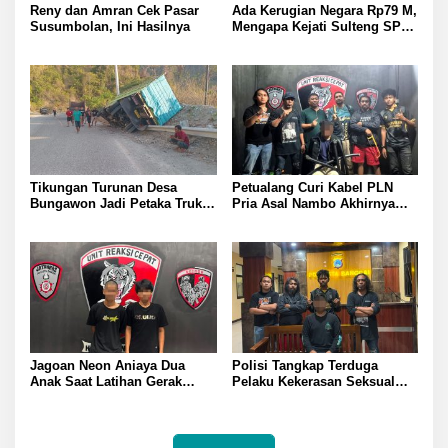
Reny dan Amran Cek Pasar
Ada Kerugian Negara Rp79 M,
Susumbolan, Ini Hasilnya
Mengapa Kejati Sulteng SP3
Kasus PT RAS? Allan Billy
Dorong Kejagung Ambil Alih
Tikungan Turunan Desa
Petualang Curi Kabel PLN
Bungawon Jadi Petaka Truk
Pria Asal Nambo Akhirnya
Muatan Cangkang Sawit
Ditangkap Polresta Banggai
Terperosok dan Rusak Berat
Jagoan Neon Aniaya Dua
Polisi Tangkap Terduga
Anak Saat Latihan Gerak
Pelaku Kekerasan Seksual
Jalan Dua Pelaku Diamankan
terhadap Remaja Putri di
Polresta Banggai
Luwuk