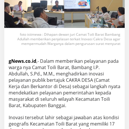
foto istimewa : Dihapan dewan juri Camat Toili Barat Bambang
Adullah memberikan penjelasan terkait Inovasi Cakra Desa agar
mempermudah Warganya dalam pengurusan surat menyurat
gNews.co.id
,- Dalam memberikan pelayanan pada
warga nya Camat Toili Barat, Bambang I.P.
Abdullah, S.Pd., M.M., menghadirkan inovasi
pelayanan publik bertajuk CAKRA DESA (Camat
Kerja dan Berkantor di Desa) sebagai langkah nyata
mendekatkan pelayanan pemerintahan kepada
masyarakat di seluruh wilayah Kecamatan Toili
Barat, Kabupaten Banggai.
Inovasi tersebut lahir sebagai jawaban atas kondisi
geografis Kecamatan Toili Barat yang memiliki 17