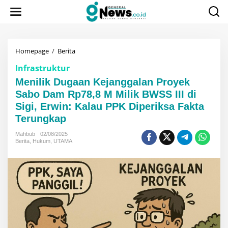
Lewati
ke
konten
Menilik
Homepage
/
Berita
Dugaan
Infrastruktur
Kejanggalan
Proyek
Menilik Dugaan Kejanggalan Proyek
Sabo
Sabo Dam Rp78,8 M Milik BWSS III di
Dam
Sigi, Erwin: Kalau PPK Diperiksa Fakta
Rp78,8
M
Terungkap
Milik
BWSS
Mahbub
02/08/2025
III
Berita
,
Hukum
,
UTAMA
di
Sigi,
Erwin:
Kalau
PPK
Diperiksa
Fakta
Terungkap