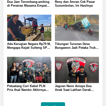
Dua Jam Terombang-ambing
Reny dan Amran Cek Pasar
di Perairan Masama Empat
Susumbolan, Ini Hasilnya
Remaja Tenggelam Berhasi
Selamat
Ada Kerugian Negara Rp79 M,
Tikungan Turunan Desa
Mengapa Kejati Sulteng SP3
Bungawon Jadi Petaka Truk
Kasus PT RAS? Allan Billy
Muatan Cangkang Sawit
Dorong Kejagung Ambil Alih
Terperosok dan Rusak Berat
Petualang Curi Kabel PLN
Jagoan Neon Aniaya Dua
Pria Asal Nambo Akhirnya
Anak Saat Latihan Gerak
Ditangkap Polresta Banggai
Jalan Dua Pelaku Diamankan
Polresta Banggai