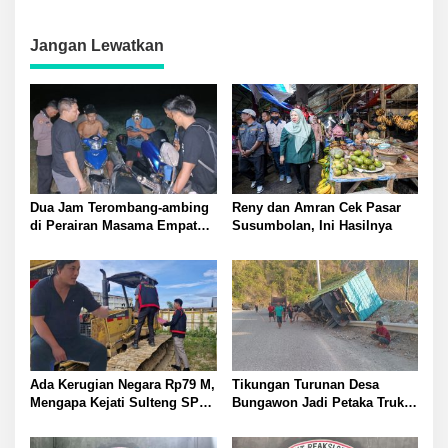
Dugaan Pelanggaran
Nikel PT QMB dan Berkah
Lingkungan Akibat Limbah
Morowali Sejahtera
B3 PT QMB dan Berkah
Jangan Lewatkan
Morowali Sejahtera
Dua Jam Terombang-ambing
Reny dan Amran Cek Pasar
di Perairan Masama Empat
Susumbolan, Ini Hasilnya
Remaja Tenggelam Berhasi
Selamat
Ada Kerugian Negara Rp79 M,
Tikungan Turunan Desa
Mengapa Kejati Sulteng SP3
Bungawon Jadi Petaka Truk
Kasus PT RAS? Allan Billy
Muatan Cangkang Sawit
Dorong Kejagung Ambil Alih
Terperosok dan Rusak Berat