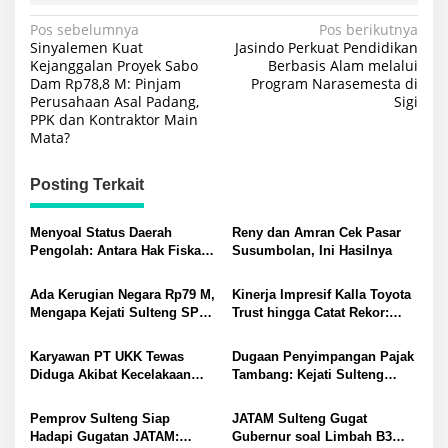
Navigasi
Pos sebelumnya
Pos berikutnya
Sinyalemen Kuat
Jasindo Perkuat Pendidikan
pos
Kejanggalan Proyek Sabo
Berbasis Alam melalui
Dam Rp78,8 M: Pinjam
Program Narasemesta di
Perusahaan Asal Padang,
Sigi
PPK dan Kontraktor Main
Mata?
Posting Terkait
Menyoal Status Daerah
Reny dan Amran Cek Pasar
Pengolah: Antara Hak Fiskal
Susumbolan, Ini Hasilnya
dan Distorsi Masalah di
Morowali-Morut
Ada Kerugian Negara Rp79 M,
Kinerja Impresif Kalla Toyota
Mengapa Kejati Sulteng SP3
Trust hingga Catat Rekor:
Kasus PT RAS? Allan Billy
Permintaan Tukar Tambah
Dorong Kejagung Ambil Alih
Baru Meningkat
Karyawan PT UKK Tewas
Dugaan Penyimpangan Pajak
Diduga Akibat Kecelakaan
Tambang: Kejati Sulteng
Kerja Meninggalkan Istri dan
Tetapkan Eks Kepala Bapenda
Anak yang Masih TK
sebagai Tersangka
Pemprov Sulteng Siap
JATAM Sulteng Gugat
Hadapi Gugatan JATAM:
Gubernur soal Limbah B3