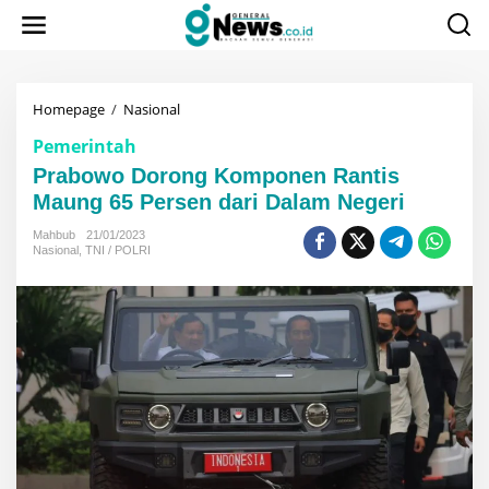
Lewati
ke
konten
Prabowo
Homepage
/
Nasional
Dorong
Pemerintah
Komponen
Rantis
Prabowo Dorong Komponen Rantis
Maung
Maung 65 Persen dari Dalam Negeri
65
Persen
Mahbub
21/01/2023
dari
Nasional
,
TNI / POLRI
Dalam
Negeri