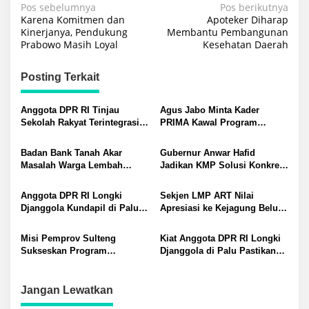
Navigasi
Pos sebelumnya
Pos berikutnya
Karena Komitmen dan
Apoteker Diharap
pos
Kinerjanya, Pendukung
Membantu Pembangunan
Prabowo Masih Loyal
Kesehatan Daerah
Posting Terkait
Anggota DPR RI Tinjau
Agus Jabo Minta Kader
Sekolah Rakyat Terintegrasi
PRIMA Kawal Program
20 Palu, Longki: Bukti
Kerakyatan Pemerintahan
Keberpihakan Nyata
Prabowo
Badan Bank Tanah Akar
Gubernur Anwar Hafid
Pemerintah
Masalah Warga Lembah
Jadikan KMP Solusi Konkret
Napu? Longki Geram ke
Masyarakat Keluar Garis
ATR/BPN: Keresahan
Kemiskinan: Kawal Program
Anggota DPR RI Longki
Sekjen LMP ART Nilai
Masyarakat itu Nyata
Prioritas Presiden Prabowo
Djanggola Kundapil di Palu
Apresiasi ke Kejagung Belum
Serap Aspirasi Warga: Terima
Proporsional: Soroti
Kritik dan Masukan hingga
Kesenjangan Perhatian
Misi Pemprov Sulteng
Kiat Anggota DPR RI Longki
Kawal Program Pemerintah
Negara
Sukseskan Program
Djanggola di Palu Pastikan
Pemerintah Pusat, Anwar
Kualitas Program MBG
Hafid: Kita Ingin Pastikan
Asta Cita Dirasakan
Jangan Lewatkan
Masyarakat