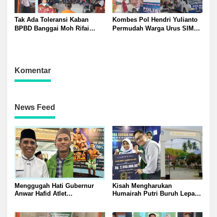
Tak Ada Toleransi Kaban
Kombes Pol Hendri Yulianto
BPBD Banggai Moh Rifai
Permudah Warga Urus SIM
Mahiwa Tegakkan Disiplin
Satlantas Polresta Banggai
ASN Bentuk Pos Piket Darurat
Hadirkan Layanan SIM
dan Gaungkan Zero Narkoba
Keliling di Toili dan Batui
Komentar
News Feed
Menggugah Hati Gubernur
Kisah Mengharukan
Anwar Hafid Atlet
Humairah Putri Buruh Lepas
Mengharumkan Nama
yang Belajar Lewat HP hingga
Sulawesi Tengah Tak Boleh
Meraih Juara II Pidato Bahasa
Berjuang Sendirian Perhatian
Inggris