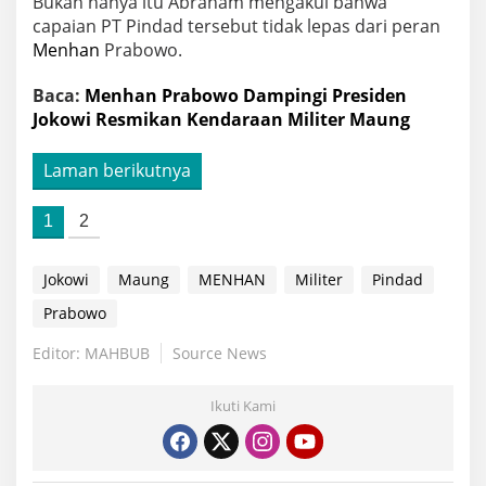
Bukan hanya itu Abraham mengakui bahwa
capaian PT Pindad tersebut tidak lepas dari peran
Menhan
Prabowo.
Baca:
Menhan Prabowo Dampingi Presiden
Jokowi Resmikan Kendaraan Militer Maung
Laman berikutnya
1
2
Jokowi
Maung
MENHAN
Militer
Pindad
Prabowo
Editor: MAHBUB
Source News
Ikuti Kami