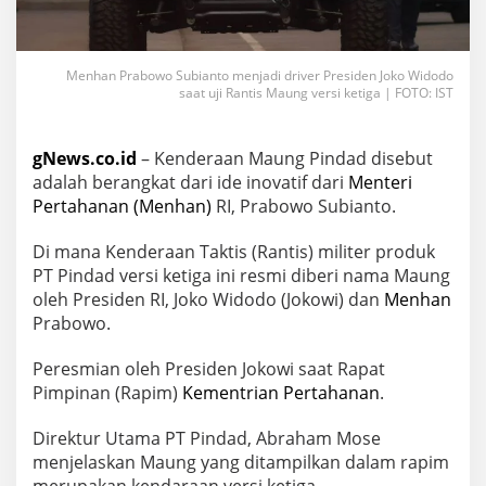
Menhan Prabowo Subianto menjadi driver Presiden Joko Widodo
saat uji Rantis Maung versi ketiga | FOTO: IST
gNews.co.id
– Kenderaan Maung Pindad disebut
adalah berangkat dari ide inovatif dari
Menteri
Pertahanan (Menhan)
RI, Prabowo Subianto.
Di mana Kenderaan Taktis (Rantis) militer produk
PT Pindad versi ketiga ini resmi diberi nama Maung
oleh Presiden RI, Joko Widodo (Jokowi) dan
Menhan
Prabowo.
Peresmian oleh Presiden Jokowi saat Rapat
Pimpinan (Rapim)
Kementrian Pertahanan
.
Direktur Utama PT Pindad, Abraham Mose
menjelaskan Maung yang ditampilkan dalam rapim