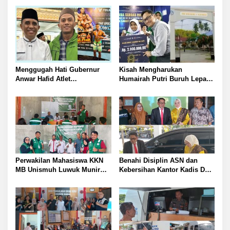
Menggugah Hati Gubernur
Kisah Mengharukan
Anwar Hafid Atlet
Humairah Putri Buruh Lepas
Mengharumkan Nama
yang Belajar Lewat HP hingga
Sulawesi Tengah Tak Boleh
Meraih Juara II Pidato Bahasa
Berjuang Sendirian Perhatian
Inggris
Pada Fitra Atlet Binaraga
Banggai
Perwakilan Mahasiswa KKN
Benahi Disiplin ASN dan
MB Unismuh Luwuk Munir
Kebersihan Kantor Kadis DLH
Berikan Penyuluhan Hukum
Banggai Andi Rustam
di Desa Lontos Tingkatkan
Pettasiri Siapkan Nomor Unit
Kesadaran Hukum Masyarakat
Reaksi Cepat Penanganan
Sampah