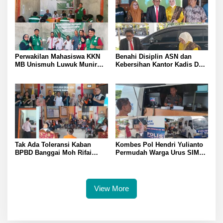
Pada Fitra Atlet Binaraga
Banggai
Perwakilan Mahasiswa KKN
Benahi Disiplin ASN dan
MB Unismuh Luwuk Munir
Kebersihan Kantor Kadis DLH
Berikan Penyuluhan Hukum
Banggai Andi Rustam
di Desa Lontos Tingkatkan
Pettasiri Siapkan Nomor Unit
Kesadaran Hukum Masyarakat
Reaksi Cepat Penanganan
Sampah
Tak Ada Toleransi Kaban
Kombes Pol Hendri Yulianto
BPBD Banggai Moh Rifai
Permudah Warga Urus SIM
Mahiwa Tegakkan Disiplin
Satlantas Polresta Banggai
ASN Bentuk Pos Piket Darurat
Hadirkan Layanan SIM
dan Gaungkan Zero Narkoba
Keliling di Toili dan Batui
View More