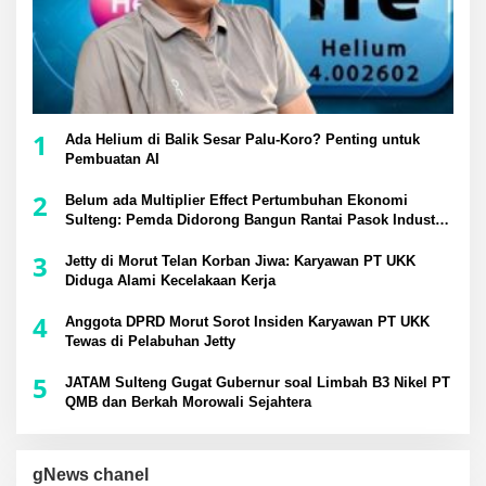
1
Ada Helium di Balik Sesar Palu-Koro? Penting untuk
Pembuatan AI
2
Belum ada Multiplier Effect Pertumbuhan Ekonomi
Sulteng: Pemda Didorong Bangun Rantai Pasok Industri
Lokal
3
Jetty di Morut Telan Korban Jiwa: Karyawan PT UKK
Diduga Alami Kecelakaan Kerja
4
Anggota DPRD Morut Sorot Insiden Karyawan PT UKK
Tewas di Pelabuhan Jetty
5
JATAM Sulteng Gugat Gubernur soal Limbah B3 Nikel PT
QMB dan Berkah Morowali Sejahtera
gNews chanel