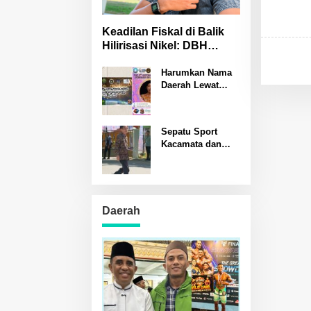
Keadilan Fiskal di Balik
Hilirisasi Nikel: DBH
Sulteng Terancam
Hilang?
Harumkan Nama
Daerah Lewat
Banggai Kreatif
Rastono Sumardi
Jadi Pembicara
Sepatu Sport
Seminar Puisi
Kacamata dan
Internasional di
Notebook Simbol
Padang
Kesederhanaan
Prof Nelson
Pomalingo
Mengukir Sejarah
Daerah
PENAS XVII