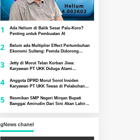
1
Ada Helium di Balik Sesar Palu-Koro?
Penting untuk Pembuatan AI
2
Belum ada Multiplier Effect Pertumbuhan
Ekonomi Sulteng: Pemda Didorong
Bangun Rantai Pasok Industri Lokal
3
Jetty di Morut Telan Korban Jiwa:
Karyawan PT UKK Diduga Alami
Kecelakaan Kerja
4
Anggota DPRD Morut Sorot Insiden
Karyawan PT UKK Tewas di Pelabuhan
Jetty
5
Resmikan SMP Negeri Mirqan Bupati
Banggai Amirudin Dari Sini Akan Lahir
Generasi Unggul Penentu Masa Depan
Daerah
gNews chanel