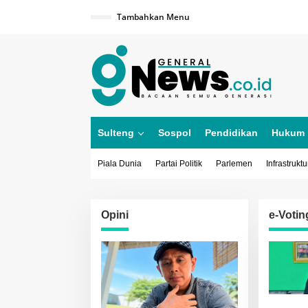
Lewati
ke
Tambahkan Menu
konten
Sulteng
Sospol
Pendidikan
Hukum
Piala Dunia
Partai Politik
Parlemen
Infrastruktu
Opini
e-Votin