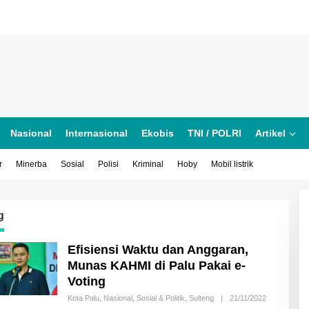
Nasional
Internasional
Ekobis
TNI / POLRI
Artikel
r
Minerba
Sosial
Polisi
Kriminal
Hoby
Mobil listrik
g
Efisiensi Waktu dan Anggaran,
Munas KAHMI di Palu Pakai e-
Voting
Oleh
Kota Palu
,
Nasional
,
Sosial & Politik
,
Sulteng
|
21/11/2022
Mahbub