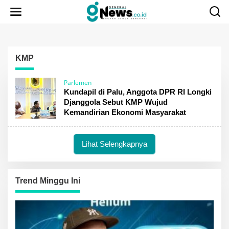
Lewati
ke
konten
KMP
Parlemen
Kundapil di Palu, Anggota DPR RI Longki
Djanggola Sebut KMP Wujud
Kemandirian Ekonomi Masyarakat
Lihat Selengkapnya
Trend Minggu Ini