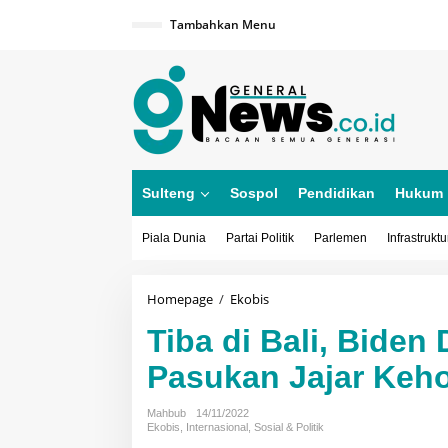
Lewati
ke
Tambahkan Menu
konten
Sulteng
Sospol
Pendidikan
Hukum
Piala Dunia
Partai Politik
Parlemen
Infrastruktu
Tiba
Homepage
/
Ekobis
di
Tiba di Bali, Biden
Bali,
Biden
Pasukan Jajar Keh
Disambut
Penari
dan
Mahbub
14/11/2022
Pasukan
Ekobis
,
Internasional
,
Sosial & Politik
Jajar