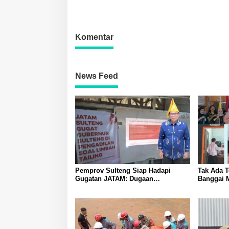
Kecelakaan Kerja
Pemuliha
Komentar
News Feed
Pemprov Sulteng Siap Hadapi
Tak Ada 
Gugatan JATAM: Dugaan
Banggai 
Pelanggaran Lingkungan Akibat
Tegakkan 
Limbah B3 PT QMB dan Berkah
Piket Dar
Morowali Sejahtera
Narkoba