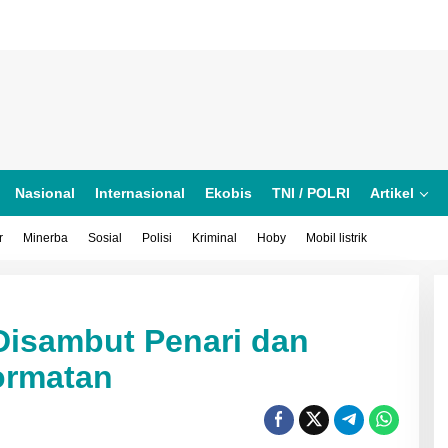
Nasional
Internasional
Ekobis
TNI / POLRI
Artikel
r
Minerba
Sosial
Polisi
Kriminal
Hoby
Mobil listrik
 Disambut Penari dan
ormatan