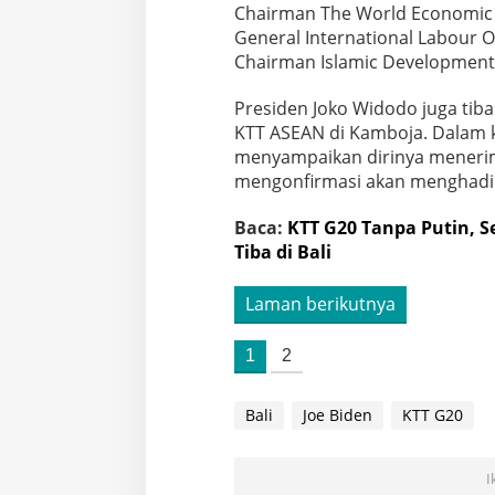
Chairman The World Economic 
General International Labour O
Chairman Islamic Development
Presiden Joko Widodo juga tiba
KTT ASEAN di Kamboja. Dalam 
menyampaikan dirinya menerim
mengonfirmasi akan menghadiri
Baca:
KTT G20 Tanpa Putin, 
Tiba di Bali
Laman berikutnya
1
2
Bali
Joe Biden
KTT G20
I