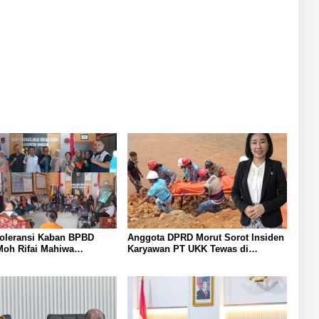
n Pascagempa di Sigi
Investasi di Sulteng
Toleransi Kaban BPBD
Anggota DPRD Morut Sorot Insiden
Moh Rifai Mahiwa
Karyawan PT UKK Tewas di
Disiplin ASN Bentuk Pos
Pelabuhan Jetty
urat dan Gaungkan Zero