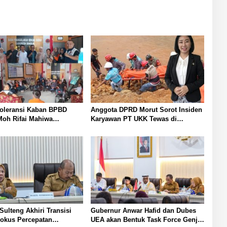
Toleransi Kaban BPBD
Anggota DPRD Morut Sorot Insiden
Moh Rifai Mahiwa
Karyawan PT UKK Tewas di
Disiplin ASN Bentuk Pos
Pelabuhan Jetty
urat dan Gaungkan Zero
ulteng Akhiri Transisi
Gubernur Anwar Hafid dan Dubes
Fokus Percepatan
UEA akan Bentuk Task Force Genjot