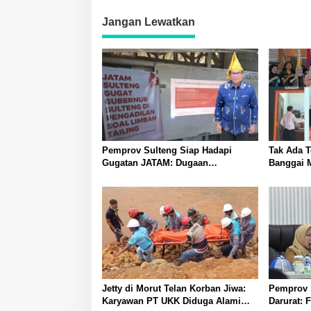
Jangan Lewatkan
Pemprov Sulteng Siap Hadapi
Tak Ada 
Gugatan JATAM: Dugaan
Banggai 
Pelanggaran Lingkungan Akibat
Tegakkan 
Limbah B3 PT QMB dan Berkah
Piket Dar
Morowali Sejahtera
Narkoba
Jetty di Morut Telan Korban Jiwa:
Pemprov S
Karyawan PT UKK Diduga Alami
Darurat: 