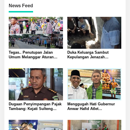
News Feed
Tegas.. Penutupan Jalan
Duka Keluarga Sambut
Umum Melanggar Aturan
Kepulangan Jenazah
Kapolsek Batui IPTU Teguh
Supriadi: Baru Lima Bulan
Pimpin Pembukaan Paksa
Merantau, Tewas Ketika
Palang di Desa Lamo Silakan
Sedang Bekerja di PT UKK
Suarakan Aspirasi Jangan
Morut
Ganggu Jalan Umum
Dugaan Penyimpangan Pajak
Menggugah Hati Gubernur
Tambang: Kejati Sulteng
Anwar Hafid Atlet
Tetapkan Eks Kepala Bapenda
Mengharumkan Nama
sebagai Tersangka
Sulawesi Tengah Tak Boleh
Berjuang Sendirian Perhatian
Pada Fitra Atlet Binaraga