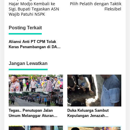
pos
Hajar Modjo Kembali ke
Pilih Pelatih dengan Taktik
Sigi, Bupati Tegaskan ASN
Fleksibel
Wajib Patuhi NSPK
Posting Terkait
Aliansi Anti PT CPM Tolak
Keras Penambangan di DAS
Pondo: Desak Pemerintah
Bertindak Tegas
Jangan Lewatkan
Tegas.. Penutupan Jalan
Duka Keluarga Sambut
Umum Melanggar Aturan
Kepulangan Jenazah
Kapolsek Batui IPTU Teguh
Supriadi: Baru Lima Bulan
Pimpin Pembukaan Paksa
Merantau, Tewas Ketika