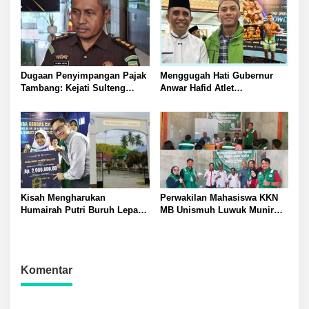
Palang di Desa Lamo Silakan
Sedang Bekerja di PT UKK
Suarakan Aspirasi Jangan
Morut
Ganggu Jalan Umum
Dugaan Penyimpangan Pajak
Menggugah Hati Gubernur
Tambang: Kejati Sulteng
Anwar Hafid Atlet
Tetapkan Eks Kepala Bapenda
Mengharumkan Nama
sebagai Tersangka
Sulawesi Tengah Tak Boleh
Berjuang Sendirian Perhatian
Pada Fitra Atlet Binaraga
Banggai
Kisah Mengharukan
Perwakilan Mahasiswa KKN
Humairah Putri Buruh Lepas
MB Unismuh Luwuk Munir
yang Belajar Lewat HP hingga
Berikan Penyuluhan Hukum
Meraih Juara II Pidato Bahasa
di Desa Lontos Tingkatkan
Inggris
Kesadaran Hukum Masyarakat
Komentar