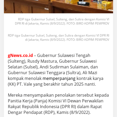
RDP tiga Gubernur Sulsel, Sulteng, dan Sultra dengan Komisi VI
DPR RI di Jakarta, Kamis (8/9/2022). FOTO: BIRO ADPIM PEMPROV
RDP tiga Gubernur Sulsel, Sulteng, dan Sultra dengan Komisi VI DPR RI
di Jakarta, Kamis (8/9/2022). FOTO: BIRO ADPIM PEMPROV
gNews.co.id
– Gubernur Sulawesi Tengah
(Sulteng), Rusdy Mastura, Gubernur Sulawesi
Selatan (Sulsel), Andi Sudirman Sulaiman, dan
Gubernur Sulawesi Tenggara (Sultra), Ali Mazi
kompak menolak
memperpanjang
kontrak karya
(KK) PT. Vale yang berakhir tahun 2025 nanti.
Mereka menyampaikan penolakan tersebut kepada
Panitia Kerja (Panja) Komisi VI Dewan Perwakilan
Rakyat Republik Indonesia (DPR RI) dalam Rapat
Dengar Pendapat (RDP), Kamis (8/9/2022).