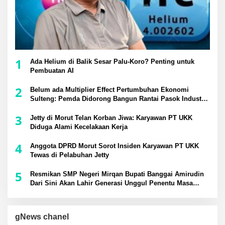
1
Ada Helium di Balik Sesar Palu-Koro? Penting untuk
Pembuatan AI
2
Belum ada Multiplier Effect Pertumbuhan Ekonomi
Sulteng: Pemda Didorong Bangun Rantai Pasok Industri
Lokal
3
Jetty di Morut Telan Korban Jiwa: Karyawan PT UKK
Diduga Alami Kecelakaan Kerja
4
Anggota DPRD Morut Sorot Insiden Karyawan PT UKK
Tewas di Pelabuhan Jetty
5
Resmikan SMP Negeri Mirqan Bupati Banggai Amirudin
Dari Sini Akan Lahir Generasi Unggul Penentu Masa
Depan Daerah
gNews chanel