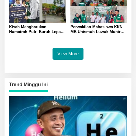
Banggai
Kisah Mengharukan
Perwakilan Mahasiswa KKN
Humairah Putri Buruh Lepas
MB Unismuh Luwuk Munir
yang Belajar Lewat HP hingga
Berikan Penyuluhan Hukum
Meraih Juara II Pidato Bahasa
di Desa Lontos Tingkatkan
Inggris
Kesadaran Hukum Masyarakat
View More
Trend Minggu Ini