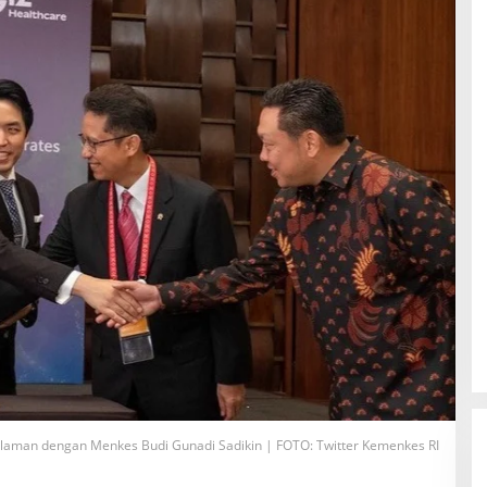
laman dengan Menkes Budi Gunadi Sadikin | FOTO: Twitter Kemenkes RI