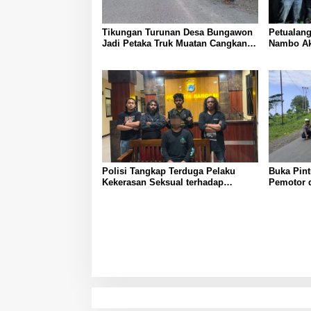
Tikungan Turunan Desa Bungawon
Petualang
Jadi Petaka Truk Muatan Cangkang
Nambo Akh
Sawit Terperosok dan Rusak Berat
Banggai
Polisi Tangkap Terduga Pelaku
Buka Pin
Kekerasan Seksual terhadap
Pemotor d
Remaja Putri di Luwuk
Polisi La