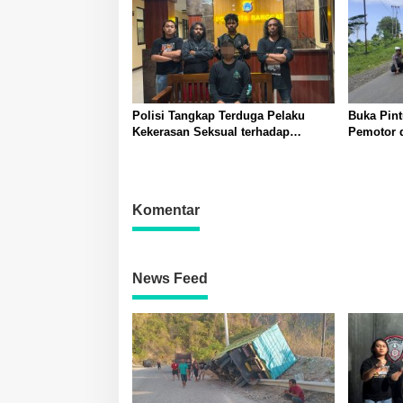
Polisi Tangkap Terduga Pelaku
Buka Pin
Kekerasan Seksual terhadap
Pemotor d
Remaja Putri di Luwuk
Polisi La
Komentar
News Feed