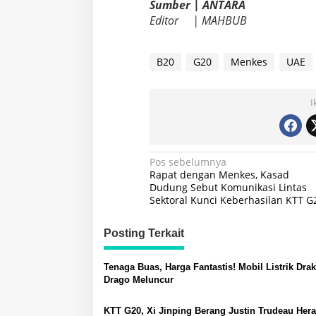
Sumber | ANTARA
Editor | MAHBUB
B20
G20
Menkes
UAE
I
Navigasi
Pos sebelumnya
Rapat dengan Menkes, Kasad
pos
Dudung Sebut Komunikasi Lintas
Sektoral Kunci Keberhasilan KTT G
Posting Terkait
Tenaga Buas, Harga Fantastis! Mobil Listrik Dra
Drago Meluncur
KTT G20, Xi Jinping Berang Justin Trudeau Her