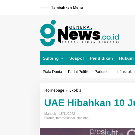
Lewati
ke
Tambahkan Menu
konten
Sulteng
Sospol
Pendidikan
Hukum
Piala Dunia
Partai Politik
Parlemen
Infrastruktu
UAE
Homepage
/
Ekobis
Hibahkan
UAE Hibahkan 10 J
10
Juta
Dolar
Mahbub
15/11/2022
AS
Ekobis
,
Internasional
,
Nasional
Cegah
TB