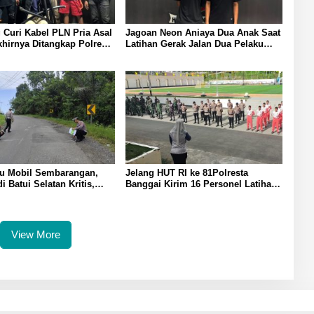
 Curi Kabel PLN Pria Asal
Jagoan Neon Aniaya Dua Anak Saat
irnya Ditangkap Polresta
Latihan Gerak Jalan Dua Pelaku
Diamankan Polresta Banggai
tu Mobil Sembarangan,
Jelang HUT RI ke 81Polresta
i Batui Selatan Kritis,
Banggai Kirim 16 Personel Latihan
kukan Olah TKP
Gabungan Paskibraka
View More