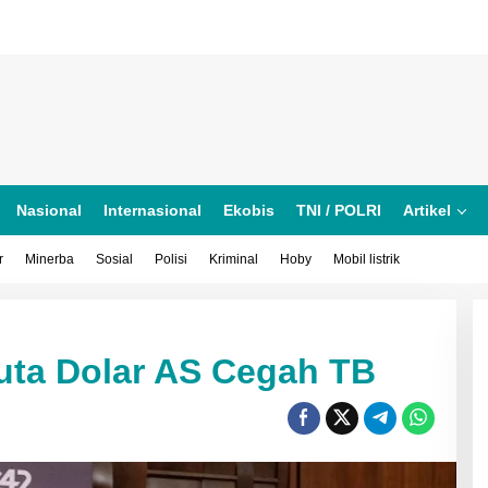
Nasional
Internasional
Ekobis
TNI / POLRI
Artikel
r
Minerba
Sosial
Polisi
Kriminal
Hoby
Mobil listrik
uta Dolar AS Cegah TB