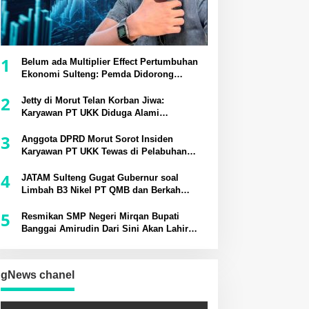
1
Belum ada Multiplier Effect Pertumbuhan
Ekonomi Sulteng: Pemda Didorong
Bangun Rantai Pasok Industri Lokal
2
Jetty di Morut Telan Korban Jiwa:
Karyawan PT UKK Diduga Alami
Kecelakaan Kerja
3
Anggota DPRD Morut Sorot Insiden
Karyawan PT UKK Tewas di Pelabuhan
Jetty
4
JATAM Sulteng Gugat Gubernur soal
Limbah B3 Nikel PT QMB dan Berkah
Morowali Sejahtera
5
Resmikan SMP Negeri Mirqan Bupati
Banggai Amirudin Dari Sini Akan Lahir
Generasi Unggul Penentu Masa Depan
Daerah
gNews chanel