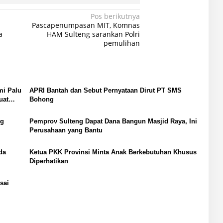
Pos berikutnya
Pascapenumpasan MIT, Komnas
a
HAM Sulteng sarankan Polri
pemulihan
mi Palu
APRI Bantah dan Sebut Pernyataan Dirut PT SMS
uat
Bohong
ng
Pemprov Sulteng Dapat Dana Bangun Masjid Raya, Ini
Perusahaan yang Bantu
da
Ketua PKK Provinsi Minta Anak Berkebutuhan Khusus
Diperhatikan
sai