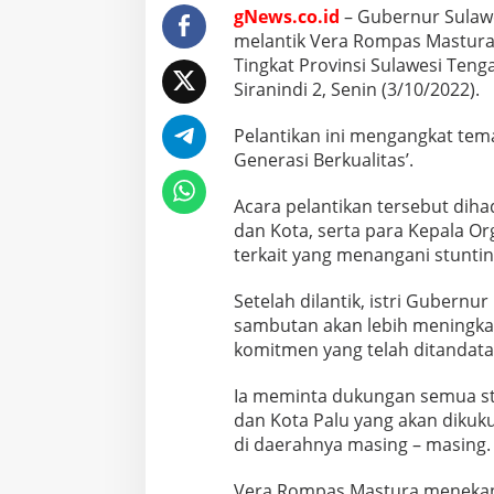
gNews.co.id
– Gubernur Sulawe
melantik Vera Rompas Mastura 
Tingkat Provinsi Sulawesi Ten
Siranindi 2, Senin (3/10/2022).
Pelantikan ini mengangkat tem
Generasi Berkualitas’.
Acara pelantikan tersebut diha
dan Kota, serta para Kepala O
terkait yang menangani stuntin
Setelah dilantik, istri Gubern
sambutan akan lebih meningkat
komitmen yang telah ditandat
Ia meminta dukungan semua st
dan Kota Palu yang akan dikuk
di daerahnya masing – masing.
Vera Rompas Mastura menekan