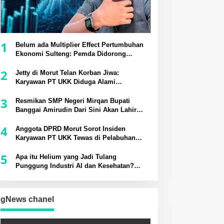
1
Belum ada Multiplier Effect Pertumbuhan
Ekonomi Sulteng: Pemda Didorong
Bangun Rantai Pasok Industri Lokal
2
Jetty di Morut Telan Korban Jiwa:
Karyawan PT UKK Diduga Alami
Kecelakaan Kerja
3
Resmikan SMP Negeri Mirqan Bupati
Banggai Amirudin Dari Sini Akan Lahir
Generasi Unggul Penentu Masa Depan
4
Daerah
Anggota DPRD Morut Sorot Insiden
Karyawan PT UKK Tewas di Pelabuhan
Jetty
5
Apa itu Helium yang Jadi Tulang
Punggung Industri AI dan Kesehatan?
Potensinya di Sesar Palu-Koro
gNews chanel