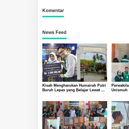
Narkoba
Toili dan 
Komentar
News Feed
Kisah Mengharukan Humairah Putri
Perwakil
Buruh Lepas yang Belajar Lewat HP
Unismuh 
hingga Meraih Juara II Pidato
Penyuluh
Bahasa Inggris
Tingkatk
Masyarak