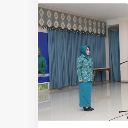
Dini
di
Sulteng