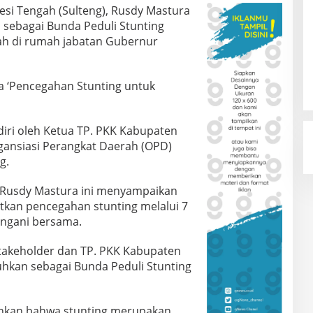
si Tengah (Sulteng), Rusdy Mastura
sebagai Bunda Peduli Stunting
gah di rumah jabatan Gubernur
a ‘Pencegahan Stunting untuk
diri oleh Ketua TP. PKK Kabupaten
rgansiasi Perangkat Daerah (OPD)
g.
ur Rusdy Mastura ini menyampaikan
kan pencegahan stunting melalui 7
angani bersama.
akeholder dan TP. PKK Kabupaten
uhkan sebagai Bunda Peduli Stunting
kan bahwa stunting merupakan