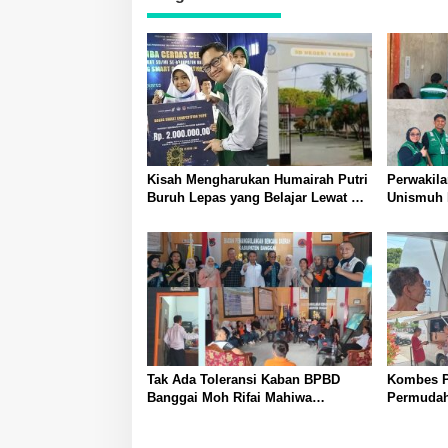
Kisah Mengharukan Humairah Putri
Perwakil
Buruh Lepas yang Belajar Lewat HP
Unismuh 
hingga Meraih Juara II Pidato
Penyuluh
Bahasa Inggris
Tingkatk
Masyarak
Tak Ada Toleransi Kaban BPBD
Kombes Po
Banggai Moh Rifai Mahiwa
Permudah
Tegakkan Disiplin ASN Bentuk Pos
Satlantas
Piket Darurat dan Gaungkan Zero
Hadirkan 