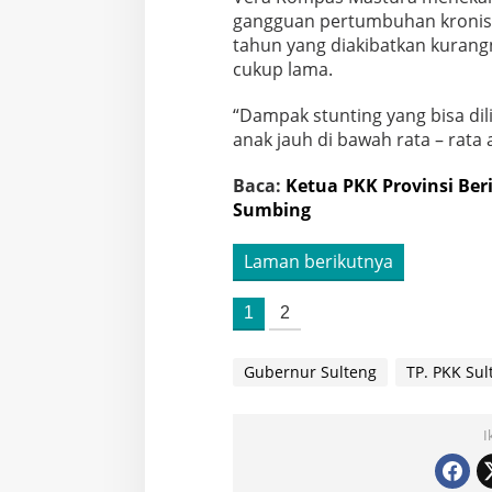
gangguan pertumbuhan kronis p
tahun yang diakibatkan kurang
cukup lama.
“Dampak stunting yang bisa dil
anak jauh di bawah rata – rata
Baca:
Ketua PKK Provinsi Beri
Sumbing
Laman berikutnya
1
2
Gubernur Sulteng
TP. PKK Sul
I