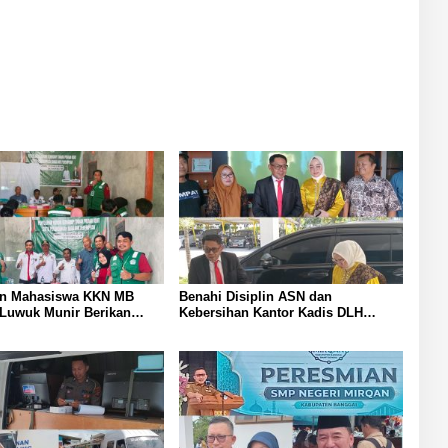
Batui
Peresmian SMP Negeri Mirqan
an Mahasiswa KKN MB
Benahi Disiplin ASN dan
Luwuk Munir Berikan
Kebersihan Kantor Kadis DLH
an Hukum di Desa Lontos
Banggai Andi Rustam Pettasiri
an Kesadaran Hukum
Siapkan Nomor Unit Reaksi Cepat
at
Penanganan Sampah