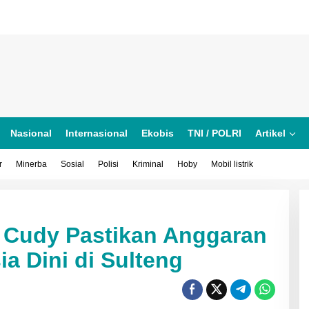
Nasional
Internasional
Ekobis
TNI / POLRI
Artikel
r
Minerba
Sosial
Polisi
Kriminal
Hoby
Mobil listrik
 Cudy Pastikan Anggaran
a Dini di Sulteng
n
n