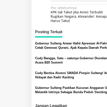
Navigasi
Pos sebelumnya
KPK tak Takut Jika Anies Terbukti
pos
Rugikan Negara, Alexander: Kenap
Harus Takut
Posting Terkait
Gubernur Sulteng Anwar Hafid Apresiasi Al-Fah
Cetak Generasi Qurani, Ajak Kepala Daerah Perk
Pendidikan Karakter
Cudy Bangga, Satu – satunya Gubernur Diunda
Acara B20 Summit
Cudy Berdoa Alumni SMADA Pimpin Sulteng! A
Hidayat dan Kadir Karding
Gubernur Sulteng Pastikan Kucuran Anggaran U
Melantik Istrinya Sebagai Bunda Peduli Stunting
Jangan Lewatkan