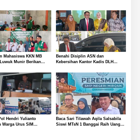
an Mahasiswa KKN MB
Benahi Disiplin ASN dan
Luwuk Munir Berikan
Kebersihan Kantor Kadis DLH
an Hukum di Desa Lontos
Banggai Andi Rustam Pettasiri
an Kesadaran Hukum
Siapkan Nomor Unit Reaksi Cepat
at
Penanganan Sampah
l Hendri Yulianto
Baca Sari Tilawah Aqila Salsabila
 Warga Urus SIM
Siswi MTsN 1 Banggai Raih Uang
 Polresta Banggai
Pembinaan Jamil Hasyim
Layanan SIM Keliling di
Diberangkatkan Umrah Saat