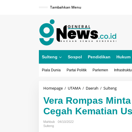
Lewati
ke
Tambahkan Menu
konten
Sulteng
Sospol
Pendidikan
Hukum
Piala Dunia
Partai Politik
Parlemen
Infrastruktu
Vera
Homepage
/
UTAMA
/
Daerah
/
Sulteng
Rompas
Vera Rompas Minta
Minta
Cudy
Cegah Kematian Usi
Pastikan
Anggara
Cegah
Mahbub
04/10/2022
Kematia
Sulteng
Usia