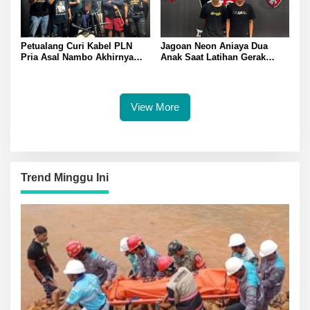
Petualang Curi Kabel PLN
Jagoan Neon Aniaya Dua
Pria Asal Nambo Akhirnya
Anak Saat Latihan Gerak
Ditangkap Polresta Banggai
Jalan Dua Pelaku Diamankan
Polresta Banggai
View More
Trend Minggu Ini