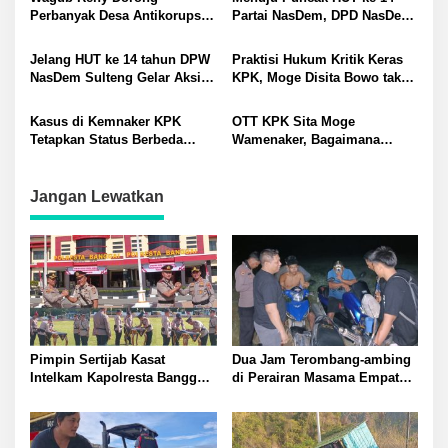
Jangan Tebang Pilih
Sangat Bermanfaat
Perbanyak Desa Antikorupsi
Partai NasDem, DPD NasDem
di Sulteng: Contoh yang Baik
Kota Palu Gelar Lomba
Kota Raya Selatan Parigi
Karaoke
Jelang HUT ke 14 tahun DPW
Praktisi Hukum Kritik Keras
Moutong
NasDem Sulteng Gelar Aksi
KPK, Moge Disita Bowo tak
Donor Darah
Masuk Daftar Tersangka:
Pengembalian Tidak Hapus
Kasus di Kemnaker KPK
OTT KPK Sita Moge
Dugaan Tipikor
Tetapkan Status Berbeda
Wamenaker, Bagaimana
Wamenaker dengan Bupati
Status Bupati Buol? Mulai
Buol: Praktik Pemerasan
dari Dugaan Pemerasan
Diduga Sejak 2019
Hingga TPPU
Jangan Lewatkan
Pimpin Sertijab Kasat
Dua Jam Terombang-ambing
Intelkam Kapolresta Banggai
di Perairan Masama Empat
Kombes Pol Hendri Yulianto
Remaja Tenggelam Berhasi
Pesan Kasat Baru Wajib Jaga
Selamat
Profesional Responsif dalam