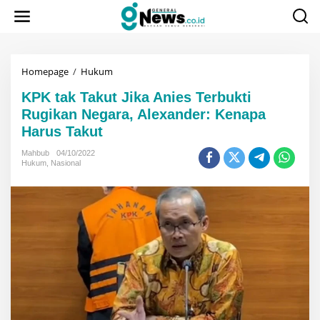
Lewati
ke
konten
KPK
Homepage
/
Hukum
tak
KPK tak Takut Jika Anies Terbukti
Takut
Jika
Rugikan Negara, Alexander: Kenapa
Anies
Harus Takut
Terbukti
Rugikan
Mahbub
04/10/2022
Negara,
Hukum
,
Nasional
Alexander:
Kenapa
Harus
Takut