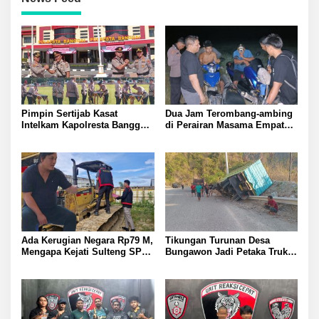
Pimpin Sertijab Kasat
Dua Jam Terombang-ambing
Intelkam Kapolresta Banggai
di Perairan Masama Empat
Kombes Pol Hendri Yulianto
Remaja Tenggelam Berhasi
Pesan Kasat Baru Wajib Jaga
Selamat
Profesional Responsif dalam
Perkuat Kamtibmas
Ada Kerugian Negara Rp79 M,
Tikungan Turunan Desa
Mengapa Kejati Sulteng SP3
Bungawon Jadi Petaka Truk
Kasus PT RAS? Allan Billy
Muatan Cangkang Sawit
Dorong Kejagung Ambil Alih
Terperosok dan Rusak Berat