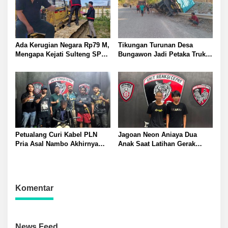
Perkuat Kamtibmas
Ada Kerugian Negara Rp79 M,
Tikungan Turunan Desa
Mengapa Kejati Sulteng SP3
Bungawon Jadi Petaka Truk
Kasus PT RAS? Allan Billy
Muatan Cangkang Sawit
Dorong Kejagung Ambil Alih
Terperosok dan Rusak Berat
Petualang Curi Kabel PLN
Jagoan Neon Aniaya Dua
Pria Asal Nambo Akhirnya
Anak Saat Latihan Gerak
Ditangkap Polresta Banggai
Jalan Dua Pelaku Diamankan
Polresta Banggai
Komentar
News Feed