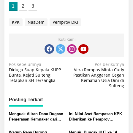
1
2
3
KPK
NasDem
Pemprov DKI
Ikuti Kami
Navigasi
Pos sebelumnya
Pos berikutnya
Diduga Suap Kepala KUPP
Vera Rompas Minta Cudy
pos
Bunta, Kejati Sulteng
Pastikan Anggaran Cegah
Tetapkan SH Tersangka
Kematian Usia Dini di
Sulteng
Posting Terkait
Menguak Aliran Dana Dugaan
Ini Nilai Aset Rampasan KPK
Pemerasan Kemnaker dari
Diberikan ke Pemprov
Moge hingga Tiket Konser
Sulteng, Gubernur Anwar
Musik Bupati Buol: KPK
Hafid: Kami Berterima Kasih,
Wagub Reny Dorong
Menuju Puncak HUT ke 14