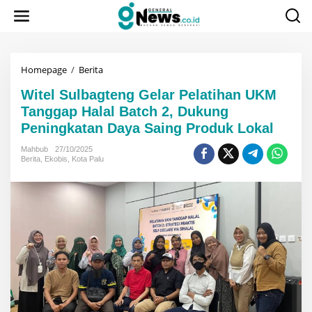
Lewati
ke
konten
Witel
Homepage
/
Berita
Sulbagteng
Witel Sulbagteng Gelar Pelatihan UKM
Gelar
Pelatihan
Tanggap Halal Batch 2, Dukung
UKM
Peningkatan Daya Saing Produk Lokal
Tanggap
Halal
Mahbub
27/10/2025
Batch
Berita
,
Ekobis
,
Kota Palu
2,
Dukung
Peningkatan
Daya
Saing
Produk
Lokal