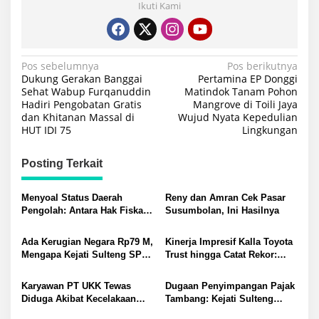
Ikuti Kami
Navigasi
Pos sebelumnya
Pos berikutnya
Dukung Gerakan Banggai
Pertamina EP Donggi
pos
Sehat Wabup Furqanuddin
Matindok Tanam Pohon
Hadiri Pengobatan Gratis
Mangrove di Toili Jaya
dan Khitanan Massal di
Wujud Nyata Kepedulian
HUT IDI 75
Lingkungan
Posting Terkait
Menyoal Status Daerah
Reny dan Amran Cek Pasar
Pengolah: Antara Hak Fiskal
Susumbolan, Ini Hasilnya
dan Distorsi Masalah di
Morowali-Morut
Ada Kerugian Negara Rp79 M,
Kinerja Impresif Kalla Toyota
Mengapa Kejati Sulteng SP3
Trust hingga Catat Rekor:
Kasus PT RAS? Allan Billy
Permintaan Tukar Tambah
Dorong Kejagung Ambil Alih
Baru Meningkat
Karyawan PT UKK Tewas
Dugaan Penyimpangan Pajak
Diduga Akibat Kecelakaan
Tambang: Kejati Sulteng
Kerja Meninggalkan Istri dan
Tetapkan Eks Kepala Bapenda