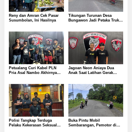
Reny dan Amran Cek Pasar
Tikungan Turunan Desa
Susumbolan, Ini Hasilnya
Bungawon Jadi Petaka Truk
Muatan Cangkang Sawit
Terperosok dan Rusak Berat
Petualang Curi Kabel PLN
Jagoan Neon Aniaya Dua
Pria Asal Nambo Akhirnya
Anak Saat Latihan Gerak
Ditangkap Polresta Banggai
Jalan Dua Pelaku Diamankan
Polresta Banggai
Polisi Tangkap Terduga
Buka Pintu Mobil
Pelaku Kekerasan Seksual
Sembarangan, Pemotor di
terhadap Remaja Putri di
Batui Selatan Kritis, Polisi