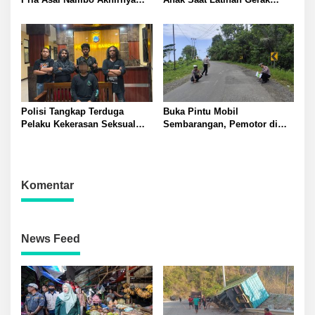
Ditangkap Polresta Banggai
Jalan Dua Pelaku Diamankan
Polresta Banggai
Polisi Tangkap Terduga
Buka Pintu Mobil
Pelaku Kekerasan Seksual
Sembarangan, Pemotor di
terhadap Remaja Putri di
Batui Selatan Kritis, Polisi
Luwuk
Lakukan Olah TKP
Komentar
News Feed