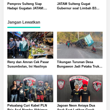
Anak yang Masih TK
sebagai Tersangka
Pemprov Sulteng Siap
JATAM Sulteng Gugat
Hadapi Gugatan JATAM:
Gubernur soal Limbah B3
Dugaan Pelanggaran
Nikel PT QMB dan Berkah
Lingkungan Akibat Limbah
Morowali Sejahtera
B3 PT QMB dan Berkah
Jangan Lewatkan
Morowali Sejahtera
Reny dan Amran Cek Pasar
Tikungan Turunan Desa
Susumbolan, Ini Hasilnya
Bungawon Jadi Petaka Truk
Muatan Cangkang Sawit
Terperosok dan Rusak Berat
Petualang Curi Kabel PLN
Jagoan Neon Aniaya Dua
Pria Asal Nambo Akhirnya
Anak Saat Latihan Gerak