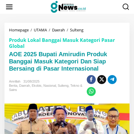
Lewati
ke
konten
AOE
Homepage
/
UTAMA
/
Daerah
/
Sulteng
2025
Produk Lokal Banggai Masuk Kategori Pasar
Bupati
Global
Amirudin
Produk
AOE 2025 Bupati Amirudin Produk
Banggai
Banggai Masuk Kategori Dan Siap
Masuk
Kategori
Bersaing di Pasar Internasional
Dan
Siap
Amrillah
31/08/2025
Bersaing
Berita
,
Daerah
,
Ekobis
,
Nasional
,
Sulteng
,
Tekno &
di
Sains
Pasar
Internasional