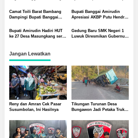
Kades Evaluasi Surat Edaran
Umat Banggai Merajut Taqwa
Hewan dan Evaluasi Program
Sambut Ramadhan
Camat Toili Barat Bambang
Bupati Banggai Amirudin
Dampingi Bupati Banggai
Apresiasi AKBP Putu Hendra
Amirudin Resmikan Desa
sebagai Sosok Berintegritas
Persiapan Cempaka Wangi
di Cintai Masyarakat
Bupati Amirudin Hadiri HUT
Gedung Baru SMK Negeri 1
ke 27 Desa Masungkang serta
Luwuk Diresmikan Gubernur
Letakkan Batu Pertama
Sulteng Anwar Hafid di
Koperasi Merah Putih
Dampingi Bupati Amirudin
Jangan Lewatkan
Reny dan Amran Cek Pasar
Tikungan Turunan Desa
Susumbolan, Ini Hasilnya
Bungawon Jadi Petaka Truk
Muatan Cangkang Sawit
Terperosok dan Rusak Berat