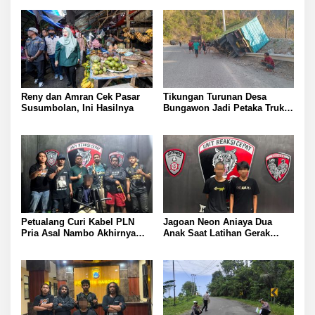
Reny dan Amran Cek Pasar
Tikungan Turunan Desa
Susumbolan, Ini Hasilnya
Bungawon Jadi Petaka Truk
Muatan Cangkang Sawit
Terperosok dan Rusak Berat
Petualang Curi Kabel PLN
Jagoan Neon Aniaya Dua
Pria Asal Nambo Akhirnya
Anak Saat Latihan Gerak
Ditangkap Polresta Banggai
Jalan Dua Pelaku Diamankan
Polresta Banggai