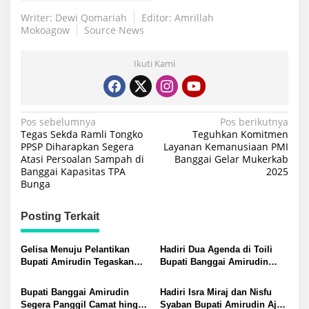
Writer: Dewi Qomariah
Editor: Amrillah
Mokoagow
Source News
Ikuti Kami
Navigasi
Pos sebelumnya
Pos berikutnya
Tegas Sekda Ramli Tongko
Teguhkan Komitmen
pos
PPSP Diharapkan Segera
Layanan Kemanusiaan PMI
Atasi Persoalan Sampah di
Banggai Gelar Mukerkab
Banggai Kapasitas TPA
2025
Bunga
Posting Terkait
Gelisa Menuju Pelantikan
Hadiri Dua Agenda di Toili
Bupati Amirudin Tegaskan
Bupati Banggai Amirudin
Evaluasi Ketat Kinerja OPD
Selamat HUT Desa Sido Mukti
ASN Camat Lurah hingga
dan Tabligh Akbar Sambut
Bupati Banggai Amirudin
Hadiri Isra Miraj dan Nisfu
Kades
Ramadhan
Segera Panggil Camat hingga
Syaban Bupati Amirudin Ajak