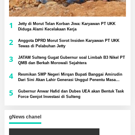
1
Jetty di Morut Telan Korban Jiwa: Karyawan PT UKK
Diduga Alami Kecelakaan Kerja
2
Anggota DPRD Morut Sorot Insiden Karyawan PT UKK
Tewas di Pelabuhan Jetty
3
JATAM Sulteng Gugat Gubernur soal Limbah B3 Nikel PT
QMB dan Berkah Morowali Sejahtera
4
Resmikan SMP Negeri Mirqan Bupati Banggai Amirudin
Dari Sini Akan Lahir Generasi Unggul Penentu Masa
Depan Daerah
5
Gubernur Anwar Hafid dan Dubes UEA akan Bentuk Task
Force Genjot Investasi di Sulteng
gNews chanel