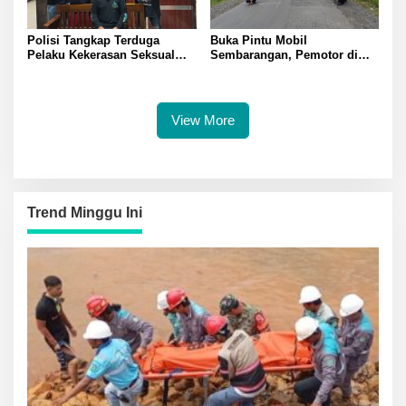
Polisi Tangkap Terduga
Buka Pintu Mobil
Pelaku Kekerasan Seksual
Sembarangan, Pemotor di
terhadap Remaja Putri di
Batui Selatan Kritis, Polisi
Luwuk
Lakukan Olah TKP
View More
Trend Minggu Ini