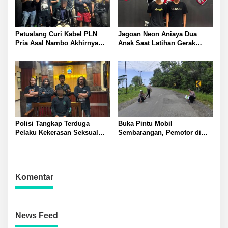
Petualang Curi Kabel PLN
Jagoan Neon Aniaya Dua
Pria Asal Nambo Akhirnya
Anak Saat Latihan Gerak
Ditangkap Polresta Banggai
Jalan Dua Pelaku Diamankan
Polresta Banggai
Polisi Tangkap Terduga
Buka Pintu Mobil
Pelaku Kekerasan Seksual
Sembarangan, Pemotor di
terhadap Remaja Putri di
Batui Selatan Kritis, Polisi
Luwuk
Lakukan Olah TKP
Komentar
News Feed