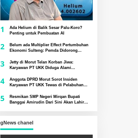
1
Ada Helium di Balik Sesar Palu-Koro?
Penting untuk Pembuatan AI
2
Belum ada Multiplier Effect Pertumbuhan
Ekonomi Sulteng: Pemda Didorong
Bangun Rantai Pasok Industri Lokal
3
Jetty di Morut Telan Korban Jiwa:
Karyawan PT UKK Diduga Alami
Kecelakaan Kerja
4
Anggota DPRD Morut Sorot Insiden
Karyawan PT UKK Tewas di Pelabuhan
Jetty
5
Resmikan SMP Negeri Mirqan Bupati
Banggai Amirudin Dari Sini Akan Lahir
Generasi Unggul Penentu Masa Depan
Daerah
gNews chanel