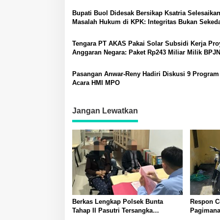
Memar
Bupati Buol Didesak Bersikap Ksatria Selesaika
Masalah Hukum di KPK: Integritas Bukan Sekeda
kata
Tengara PT AKAS Pakai Solar Subsidi Kerja Pro
Anggaran Negara: Paket Rp243 Miliar Milik BPJ
Sulteng
Pasangan Anwar-Reny Hadiri Diskusi 9 Program
Acara HMI MPO
Jangan Lewatkan
Berkas Lengkap Polsek Bunta
Respon Ce
Tahap II Pasutri Tersangka
Pagimana
Pencurian Serahkan ke Kejari
Lintas di