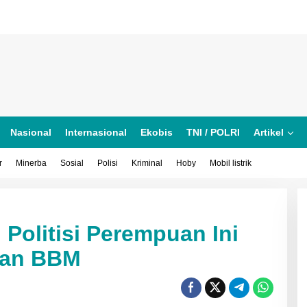
Nasional
Internasional
Ekobis
TNI / POLRI
Artikel
r
Minerba
Sosial
Polisi
Kriminal
Hoby
Mobil listrik
Politisi Perempuan Ini
o,
kan BBM
uan
n