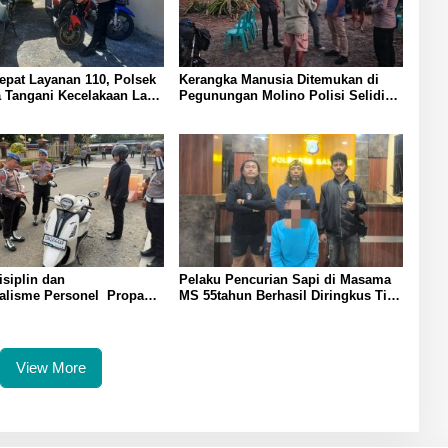
pat Layanan 110, Polsek
Kerangka Manusia Ditemukan di
 Tangani Kecelakaan Lalu
Pegunungan Molino Polisi Selidiki
 Lobu
Penyebab Kematian
isiplin dan
Pelaku Pencurian Sapi di Masama
nalisme Personel Propam
MS 55tahun Berhasil Diringkus Tim
teng Gelar Gaktibplin di
Resmob Polresta Banggai
Banggai
View More