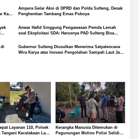
n
Ampera Gelar Aksi di DPRD dan Polda Sulteng, Desak
r Kata-
Penghentian Tambang Emas Poboya
yek
Anwar Hafid Singgung Pengawasan Pemda Lemah
N
soal Eksploitasi SDA: Harusnya PAD Sulteng Bisa
Rp100 Triliun
 di
Gubernur Sulteng Diusulkan Menerima Satyalencana
Wira Karya atas Inovasi Pengolahan Sampah Laut Jadi
BBM
pat Layanan 110, Polsek
Kerangka Manusia Ditemukan di
 Tangani Kecelakaan Lalu
Pegunungan Molino Polisi Selidiki
 Lobu
Penyebab Kematian