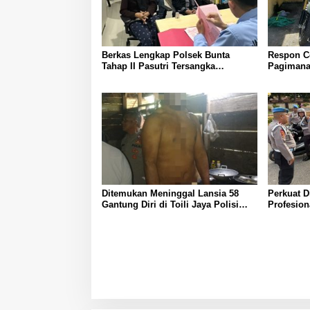
Berkas Lengkap Polsek Bunta
Respon Ce
Tahap II Pasutri Tersangka
Pagimana
Pencurian Serahkan ke Kejari
Lintas di
Banggai
Ditemukan Meninggal Lansia 58
Perkuat D
Gantung Diri di Toili Jaya Polisi
Profesio
Lakukan Olah TKP
Polda Sul
Polresta 