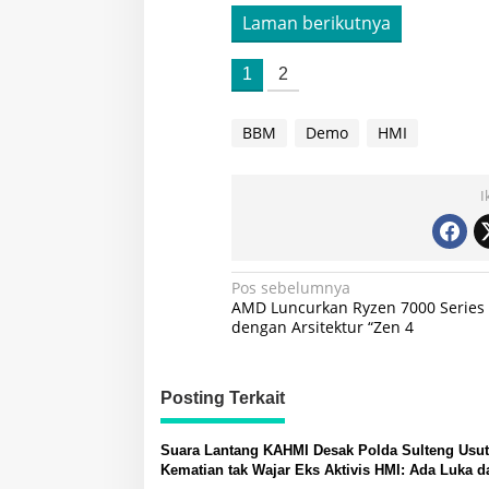
Laman berikutnya
1
2
BBM
Demo
HMI
I
Navigasi
Pos sebelumnya
AMD Luncurkan Ryzen 7000 Series
pos
dengan Arsitektur “Zen 4
Posting Terkait
Suara Lantang KAHMI Desak Polda Sulteng Usut
Kematian tak Wajar Eks Aktivis HMI: Ada Luka d