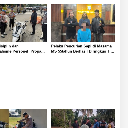
isiplin dan
Pelaku Pencurian Sapi di Masama
nalisme Personel Propam
MS 55tahun Berhasil Diringkus Tim
teng Gelar Gaktibplin di
Resmob Polresta Banggai
Banggai