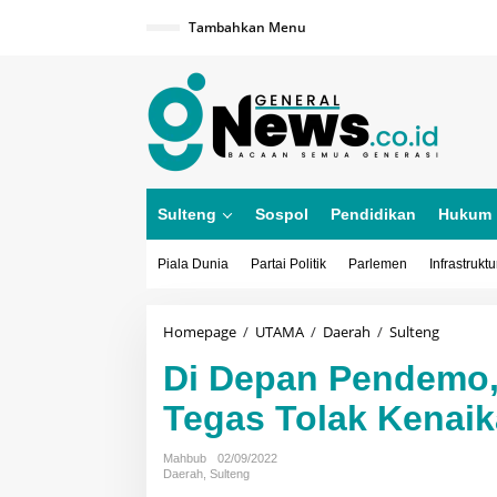
Lewati
ke
Tambahkan Menu
konten
Sulteng
Sospol
Pendidikan
Hukum
Piala Dunia
Partai Politik
Parlemen
Infrastruktu
Di
Homepage
/
UTAMA
/
Daerah
/
Sulteng
Depan
Di Depan Pendemo, 
Pendem
Politisi
Tegas Tolak Kenai
Peremp
Ini
Tegas
Mahbub
02/09/2022
Tolak
Daerah
,
Sulteng
Kenaika