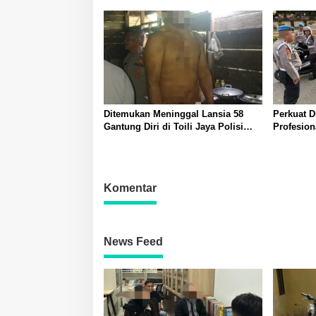
Banggai
Ditemukan Meninggal Lansia 58
Perkuat D
Gantung Diri di Toili Jaya Polisi
Profesio
Lakukan Olah TKP
Polda Sul
Polresta 
Komentar
News Feed