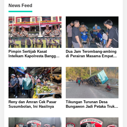
News Feed
Pimpin Sertijab Kasat
Dua Jam Terombang-ambing
Intelkam Kapolresta Banggai
di Perairan Masama Empat
Kombes Pol Hendri Yulianto
Remaja Tenggelam Berhasi
Pesan Kasat Baru Wajib Jaga
Selamat
Profesional Responsif dalam
Perkuat Kamtibmas
Reny dan Amran Cek Pasar
Tikungan Turunan Desa
Susumbolan, Ini Hasilnya
Bungawon Jadi Petaka Truk
Muatan Cangkang Sawit
Terperosok dan Rusak Berat