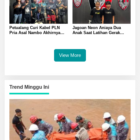
Petualang Curi Kabel PLN
Jagoan Neon Aniaya Dua
Pria Asal Nambo Akhirnya
Anak Saat Latihan Gerak
Ditangkap Polresta Banggai
Jalan Dua Pelaku Diamankan
Polresta Banggai
View More
Trend Minggu Ini