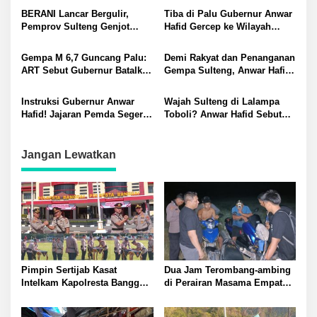
Lingkungan Akibat Limbah
Sulteng
BERANI Lancar Bergulir,
Tiba di Palu Gubernur Anwar
B3 PT QMB dan Berkah
Pemprov Sulteng Genjot
Hafid Gercep ke Wilayah
Morowali Sejahtera
Bangun Jalan dan Jembatan
Terdampak Gempa: Berikut
di Sejumlah Daerah
Kebutuhan Dasar Selamatkan
Gempa M 6,7 Guncang Palu:
Demi Rakyat dan Penanganan
Warga
ART Sebut Gubernur Batalkan
Gempa Sulteng, Anwar Hafid
Acara FGD di DPD RI, Pilih
Tunda Agenda Pemerintahan
Pulang ke Sulteng Urus
di Jakarta
Instruksi Gubernur Anwar
Wajah Sulteng di Lalampa
Warganya
Hafid! Jajaran Pemda Segera
Toboli? Anwar Hafid Sebut
Bantu Korban Gempa M6,7 di
Wisata Kuliner yang Nyaman
Wilayah Terdampak
Jangan Lewatkan
Pimpin Sertijab Kasat
Dua Jam Terombang-ambing
Intelkam Kapolresta Banggai
di Perairan Masama Empat
Kombes Pol Hendri Yulianto
Remaja Tenggelam Berhasi
Pesan Kasat Baru Wajib Jaga
Selamat