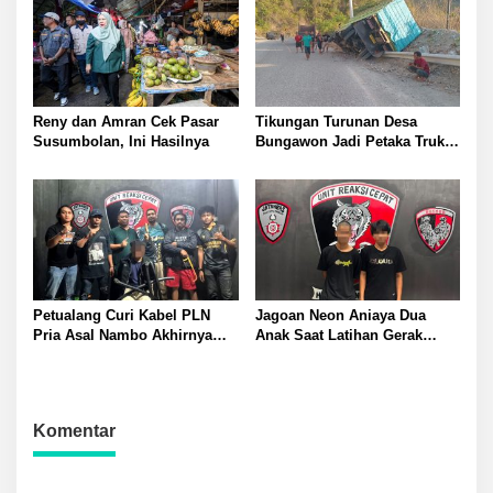
Profesional Responsif dalam
Perkuat Kamtibmas
Reny dan Amran Cek Pasar
Tikungan Turunan Desa
Susumbolan, Ini Hasilnya
Bungawon Jadi Petaka Truk
Muatan Cangkang Sawit
Terperosok dan Rusak Berat
Petualang Curi Kabel PLN
Jagoan Neon Aniaya Dua
Pria Asal Nambo Akhirnya
Anak Saat Latihan Gerak
Ditangkap Polresta Banggai
Jalan Dua Pelaku Diamankan
Polresta Banggai
Komentar