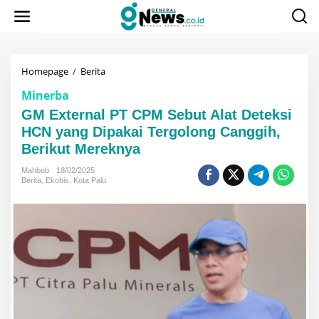
Lewati
ke
konten
GM
Homepage
/
Berita
External
Minerba
PT
CPM
GM External PT CPM Sebut Alat Deteksi
Sebut
HCN yang Dipakai Tergolong Canggih,
Alat
Berikut Mereknya
Deteksi
HCN
Mahbub
18/02/2025
yang
Berita
,
Ekobis
,
Kota Palu
Dipakai
Tergolong
Canggih,
Berikut
Mereknya