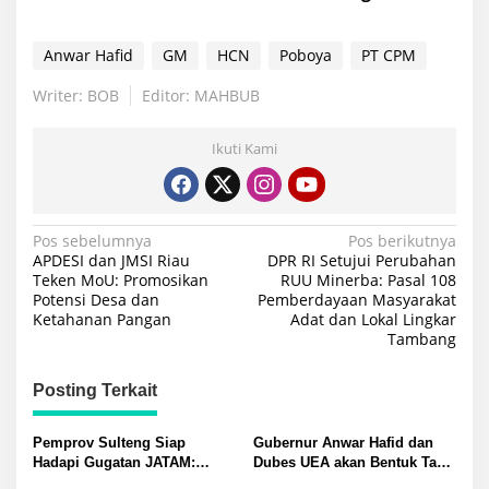
Anwar Hafid
GM
HCN
Poboya
PT CPM
Writer: BOB
Editor: MAHBUB
Ikuti Kami
Navigasi
Pos sebelumnya
Pos berikutnya
APDESI dan JMSI Riau
DPR RI Setujui Perubahan
pos
Teken MoU: Promosikan
RUU Minerba: Pasal 108
Potensi Desa dan
Pemberdayaan Masyarakat
Ketahanan Pangan
Adat dan Lokal Lingkar
Tambang
Posting Terkait
Pemprov Sulteng Siap
Gubernur Anwar Hafid dan
Hadapi Gugatan JATAM:
Dubes UEA akan Bentuk Task
Dugaan Pelanggaran
Force Genjot Investasi di