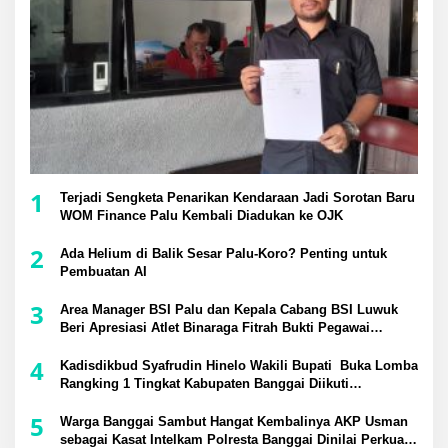
1
Terjadi Sengketa Penarikan Kendaraan Jadi Sorotan Baru
WOM Finance Palu Kembali Diadukan ke OJK
2
Ada Helium di Balik Sesar Palu-Koro? Penting untuk
Pembuatan AI
3
Area Manager BSI Palu dan Kepala Cabang BSI Luwuk
Beri Apresiasi Atlet Binaraga Fitrah Bukti Pegawai
Berprestasi di Tingkat Nasional
4
Kadisdikbud Syafrudin Hinelo Wakili Bupati Buka Lomba
Rangking 1 Tingkat Kabupaten Banggai Diikuti
Perwakilan 24 Kecamatan
5
Warga Banggai Sambut Hangat Kembalinya AKP Usman
sebagai Kasat Intelkam Polresta Banggai Dinilai Perkuat