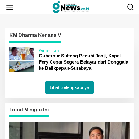
Lewati
ke
konten
KM Dharma Kenana V
Pemerintah
Gubernur Sulteng Penuhi Janji, Kapal
Fery Cepat Segera Belayar dari Donggala
ke Balikpapan-Surabaya
Lihat Selengkapnya
Trend Minggu Ini