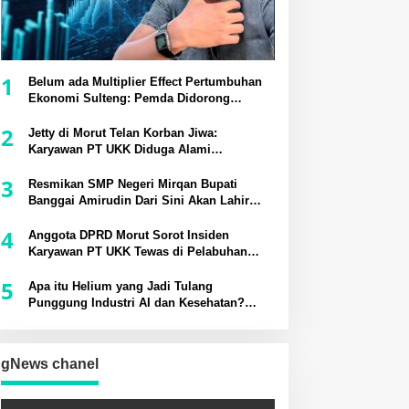
1
Belum ada Multiplier Effect Pertumbuhan
Ekonomi Sulteng: Pemda Didorong
Bangun Rantai Pasok Industri Lokal
2
Jetty di Morut Telan Korban Jiwa:
Karyawan PT UKK Diduga Alami
Kecelakaan Kerja
3
Resmikan SMP Negeri Mirqan Bupati
Banggai Amirudin Dari Sini Akan Lahir
Generasi Unggul Penentu Masa Depan
4
Daerah
Anggota DPRD Morut Sorot Insiden
Karyawan PT UKK Tewas di Pelabuhan
Jetty
5
Apa itu Helium yang Jadi Tulang
Punggung Industri AI dan Kesehatan?
Potensinya di Sesar Palu-Koro
gNews chanel