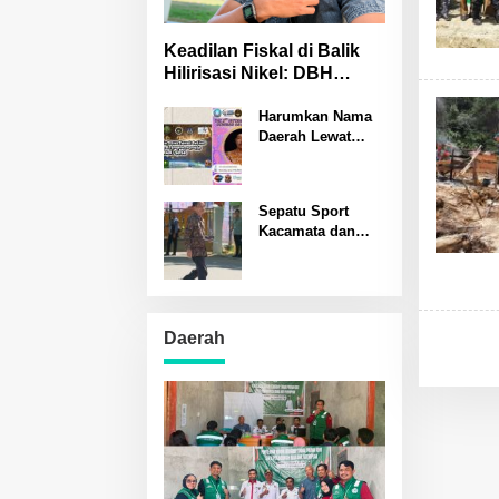
Keadilan Fiskal di Balik
Hilirisasi Nikel: DBH
Sulteng Terancam
Hilang?
Harumkan Nama
Daerah Lewat
Banggai Kreatif
Rastono Sumardi
Jadi Pembicara
Sepatu Sport
Seminar Puisi
Kacamata dan
Internasional di
Notebook Simbol
Padang
Kesederhanaan
Prof Nelson
Pomalingo
Mengukir Sejarah
Daerah
PENAS XVII