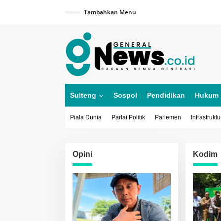
Lewati
ke
Tambahkan Menu
konten
Sulteng
Sospol
Pendidikan
Hukum
Piala Dunia
Partai Politik
Parlemen
Infrastruktu
Opini
Kodim