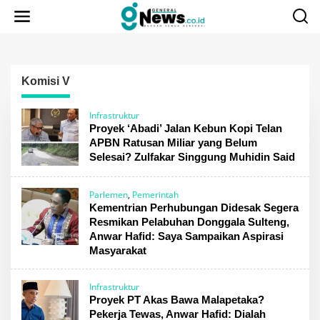
Lewati
ke
konten
Komisi V
Infrastruktur
Proyek ‘Abadi’ Jalan Kebun Kopi Telan
APBN Ratusan Miliar yang Belum
Selesai? Zulfakar Singgung Muhidin Said
Parlemen
,
Pemerintah
Kementrian Perhubungan Didesak Segera
Resmikan Pelabuhan Donggala Sulteng,
Anwar Hafid: Saya Sampaikan Aspirasi
Masyarakat
Infrastruktur
Proyek PT Akas Bawa Malapetaka?
Pekerja Tewas, Anwar Hafid: Dialah