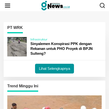
Lewati
ke
konten
PT WRK
Infrastruktur
Sinyalemen Konspirasi PPK dengan
Rekanan untuk PHO Proyek di BPJN
Sulteng?
Lihat Selengkapnya
Trend Minggu Ini