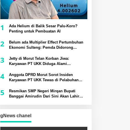
1
Ada Helium di Balik Sesar Palu-Koro?
Penting untuk Pembuatan AI
2
Belum ada Multiplier Effect Pertumbuhan
Ekonomi Sulteng: Pemda Didorong
Bangun Rantai Pasok Industri Lokal
3
Jetty di Morut Telan Korban Jiwa:
Karyawan PT UKK Diduga Alami
Kecelakaan Kerja
4
Anggota DPRD Morut Sorot Insiden
Karyawan PT UKK Tewas di Pelabuhan
Jetty
5
Resmikan SMP Negeri Mirqan Bupati
Banggai Amirudin Dari Sini Akan Lahir
Generasi Unggul Penentu Masa Depan
Daerah
gNews chanel