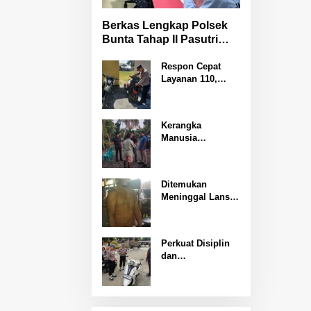
Berkas Lengkap Polsek
Bunta Tahap II Pasutri
Tersangka Pencurian
Serahkan ke Kejari
Respon Cepat
Layanan 110,
Banggai
Polsek Pagimana
Tangani
Kecelakaan Lalu
Kerangka
Lintas di Lobu
Manusia
Ditemukan di
Pegunungan
Molino Polisi
Ditemukan
Selidiki Penyebab
Meninggal Lansia
Kematian
58 Gantung Diri di
Toili Jaya Polisi
Lakukan Olah
Perkuat Disiplin
TKP
dan
Profesionalisme
Personel Propam
Polda Sulteng
Gelar Gaktibplin