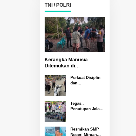
di Polresta
TNI / POLRI
Banggai
Kerangka Manusia
Ditemukan di
Pegunungan Molino
Polisi Selidiki Penyebab
Perkuat Disiplin
dan
Kematian
Profesionalisme
Personel Propam
Polda Sulteng
Tegas..
Gelar Gaktibplin
Penutupan Jalan
di Polresta
Umum Melanggar
Banggai
Aturan Kapolsek
Batui IPTU Teguh
Resmikan SMP
Pimpin
Negeri Mirqan