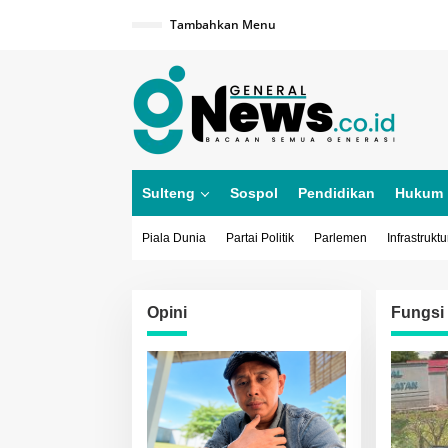
Lewati
ke
Tambahkan Menu
konten
Sulteng
Sospol
Pendidikan
Hukum
Piala Dunia
Partai Politik
Parlemen
Infrastruktu
Opini
Fungsi 