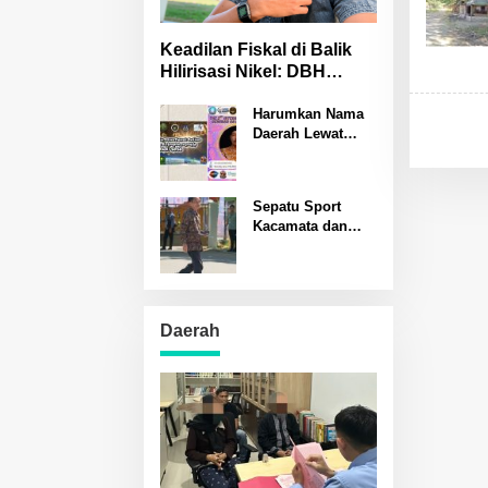
Keadilan Fiskal di Balik
Hilirisasi Nikel: DBH
Sulteng Terancam
Hilang?
Harumkan Nama
Daerah Lewat
Banggai Kreatif
Rastono Sumardi
Jadi Pembicara
Sepatu Sport
Seminar Puisi
Kacamata dan
Internasional di
Notebook Simbol
Padang
Kesederhanaan
Prof Nelson
Pomalingo
Mengukir Sejarah
Daerah
PENAS XVII