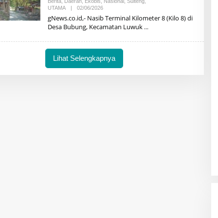
Berita
,
Daerah
,
Ekobis
,
Nasional
,
Sulteng
,
Oleh
UTAMA
|
02/06/2026
AMRILLAH
gNews.co.id,- Nasib Terminal Kilometer 8 (Kilo 8) di
MOKOAGOW
Desa Bubung, Kecamatan Luwuk
Lihat Selengkapnya