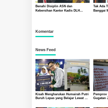
Benahi Disiplin ASN dan
Tak Ada 
Kebersihan Kantor Kadis DLH
Banggai 
Banggai Andi Rustam Pettasiri
Tegakkan 
Siapkan Nomor Unit Reaksi Cepat
Piket Dar
Penanganan Sampah
Narkoba
Komentar
News Feed
Kisah Mengharukan Humairah Putri
Pemprov 
Buruh Lepas yang Belajar Lewat HP
Gugatan 
hingga Meraih Juara II Pidato
Pelangga
Bahasa Inggris
Limbah B