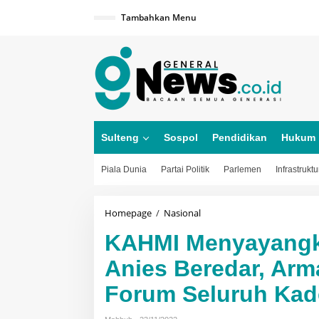
Lewati
ke
Tambahkan Menu
konten
Sulteng
Sospol
Pendidikan
Hukum
Piala Dunia
Partai Politik
Parlemen
Infrastruktu
KAHMI
Homepage
/
Nasional
Menyayangkan
KAHMI Menyayangk
Spanduk
Penolakan
Anies Beredar, Arm
Anies
Beredar,
Forum Seluruh Kad
Arman:
Forum
Ini