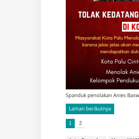
Spanduk penolakan Anies Basw
Laman berikutnya
1
2