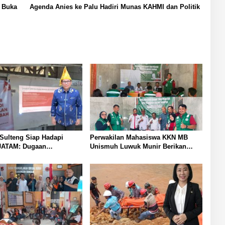
l Buka
Agenda Anies ke Palu Hadiri Munas KAHMI dan Politik
Sulteng Siap Hadapi
Perwakilan Mahasiswa KKN MB
JATAM: Dugaan
Unismuh Luwuk Munir Berikan
ran Lingkungan Akibat
Penyuluhan Hukum di Desa Lontos
3 PT QMB dan Berkah
Tingkatkan Kesadaran Hukum
Sejahtera
Masyarakat