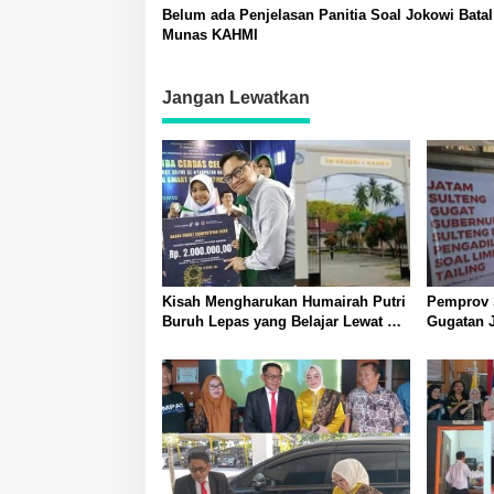
Belum ada Penjelasan Panitia Soal Jokowi Bata
Munas KAHMI
Jangan Lewatkan
Kisah Mengharukan Humairah Putri
Pemprov 
Buruh Lepas yang Belajar Lewat HP
Gugatan 
hingga Meraih Juara II Pidato
Pelangga
Bahasa Inggris
Limbah B
Morowali 