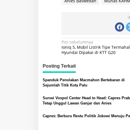
Anies Baswedan
Munas KAHM
I
Navigasi
Pos sebelumnya
Ioniq 5, Mobil Listrik Tipe Termahal
pos
Hyundai Dipakai di KTT G20
Posting Terkait
Spanduk Penolakan Macmahon Bertebaran di
Sejumlah Titik Kota Palu
Survei Voxpol Center Head to Head: Capres Pra
Tetap Unggul Lawan Ganjar dan Anies
Capres: Berburu Restu Politik Jokowi Menuju P