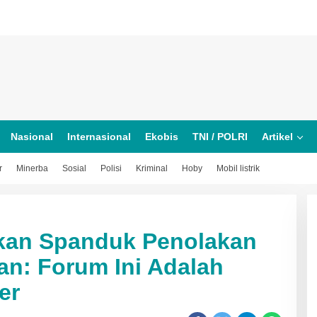
Nasional
Internasional
Ekobis
TNI / POLRI
Artikel
r
Minerba
Sosial
Polisi
Kriminal
Hoby
Mobil listrik
an Spanduk Penolakan
an: Forum Ini Adalah
er