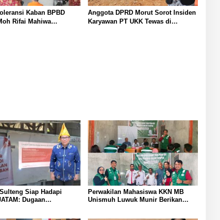
Toleransi Kaban BPBD
Anggota DPRD Morut Sorot Insiden
Moh Rifai Mahiwa
Karyawan PT UKK Tewas di
Disiplin ASN Bentuk Pos
Pelabuhan Jetty
urat dan Gaungkan Zero
Sulteng Siap Hadapi
Perwakilan Mahasiswa KKN MB
JATAM: Dugaan
Unismuh Luwuk Munir Berikan
ran Lingkungan Akibat
Penyuluhan Hukum di Desa Lontos
3 PT QMB dan Berkah
Tingkatkan Kesadaran Hukum