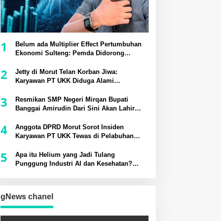
1
Belum ada Multiplier Effect Pertumbuhan
Ekonomi Sulteng: Pemda Didorong
Bangun Rantai Pasok Industri Lokal
2
Jetty di Morut Telan Korban Jiwa:
Karyawan PT UKK Diduga Alami
Kecelakaan Kerja
3
Resmikan SMP Negeri Mirqan Bupati
Banggai Amirudin Dari Sini Akan Lahir
Generasi Unggul Penentu Masa Depan
4
Daerah
Anggota DPRD Morut Sorot Insiden
Karyawan PT UKK Tewas di Pelabuhan
Jetty
5
Apa itu Helium yang Jadi Tulang
Punggung Industri AI dan Kesehatan?
Potensinya di Sesar Palu-Koro
gNews chanel