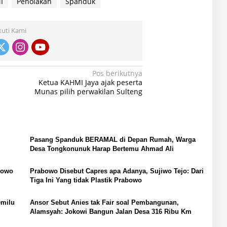
I
Penolakan
Spanduk
kuti Kami
Pos berikutnya
Ketua KAHMI Jaya ajak peserta
Munas pilih perwakilan Sulteng
Pasang Spanduk BERAMAL di Depan Rumah, Warga
Desa Tongkonunuk Harap Bertemu Ahmad Ali
bowo
Prabowo Disebut Capres apa Adanya, Sujiwo Tejo: Dari
Tiga Ini Yang tidak Plastik Prabowo
emilu
Ansor Sebut Anies tak Fair soal Pembangunan,
Alamsyah: Jokowi Bangun Jalan Desa 316 Ribu Km