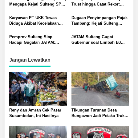
Mengapa Kejati Sulteng SP3
Trust hingga Catat Rekor:
Kasus PT RAS? Allan Billy
Permintaan Tukar Tambah
Dorong Kejagung Ambil Alih
Baru Meningkat
Karyawan PT UKK Tewas
Dugaan Penyimpangan Pajak
Diduga Akibat Kecelakaan
Tambang: Kejati Sulteng
Kerja Meninggalkan Istri dan
Tetapkan Eks Kepala Bapenda
Anak yang Masih TK
sebagai Tersangka
Pemprov Sulteng Siap
JATAM Sulteng Gugat
Hadapi Gugatan JATAM:
Gubernur soal Limbah B3
Dugaan Pelanggaran
Nikel PT QMB dan Berkah
Lingkungan Akibat Limbah
Morowali Sejahtera
B3 PT QMB dan Berkah
Jangan Lewatkan
Morowali Sejahtera
Reny dan Amran Cek Pasar
Tikungan Turunan Desa
Susumbolan, Ini Hasilnya
Bungawon Jadi Petaka Truk
Muatan Cangkang Sawit
Terperosok dan Rusak Berat