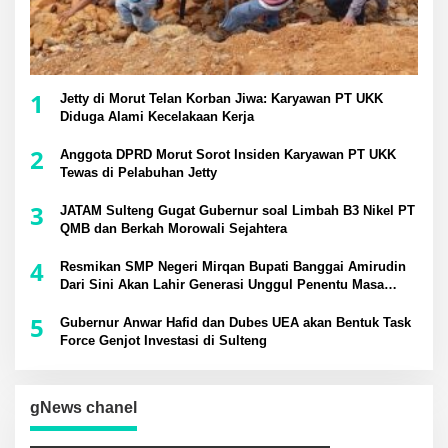
1
Jetty di Morut Telan Korban Jiwa: Karyawan PT UKK
Diduga Alami Kecelakaan Kerja
2
Anggota DPRD Morut Sorot Insiden Karyawan PT UKK
Tewas di Pelabuhan Jetty
3
JATAM Sulteng Gugat Gubernur soal Limbah B3 Nikel PT
QMB dan Berkah Morowali Sejahtera
4
Resmikan SMP Negeri Mirqan Bupati Banggai Amirudin
Dari Sini Akan Lahir Generasi Unggul Penentu Masa
Depan Daerah
5
Gubernur Anwar Hafid dan Dubes UEA akan Bentuk Task
Force Genjot Investasi di Sulteng
gNews chanel