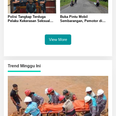
Polisi Tangkap Terduga
Buka Pintu Mobil
Pelaku Kekerasan Seksual
Sembarangan, Pemotor di
terhadap Remaja Putri di
Batui Selatan Kritis, Polisi
Luwuk
Lakukan Olah TKP
View More
Trend Minggu Ini