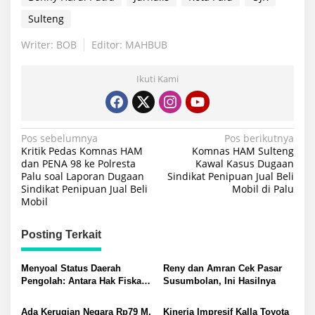
Sulteng
Writer: BOB
Editor: MAHBUB
Ikuti Kami
Navigasi
Pos sebelumnya
Pos berikutnya
Kritik Pedas Komnas HAM
Komnas HAM Sulteng
pos
dan PENA 98 ke Polresta
Kawal Kasus Dugaan
Palu soal Laporan Dugaan
Sindikat Penipuan Jual Beli
Sindikat Penipuan Jual Beli
Mobil di Palu
Mobil
Posting Terkait
Menyoal Status Daerah
Reny dan Amran Cek Pasar
Pengolah: Antara Hak Fiskal
Susumbolan, Ini Hasilnya
dan Distorsi Masalah di
Morowali-Morut
Ada Kerugian Negara Rp79 M,
Kinerja Impresif Kalla Toyota