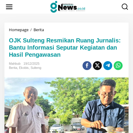
Lewati
ke
konten
OJK
Homepage
/
Berita
Sulteng
OJK Sulteng Resmikan Ruang Jurnalis:
Resmikan
Ruang
Bantu Informasi Seputar Kegiatan dan
Jurnalis:
Hasil Pengawasan
Bantu
Informasi
Mahbub
19/12/2025
Seputar
Berita
,
Ekobis
,
Sulteng
Kegiatan
dan
Hasil
Pengawasan