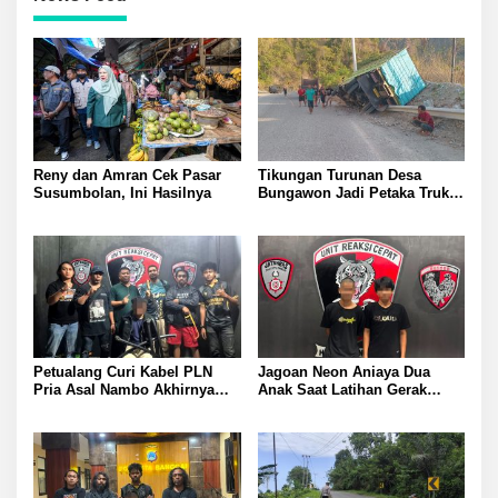
Reny dan Amran Cek Pasar
Tikungan Turunan Desa
Susumbolan, Ini Hasilnya
Bungawon Jadi Petaka Truk
Muatan Cangkang Sawit
Terperosok dan Rusak Berat
Petualang Curi Kabel PLN
Jagoan Neon Aniaya Dua
Pria Asal Nambo Akhirnya
Anak Saat Latihan Gerak
Ditangkap Polresta Banggai
Jalan Dua Pelaku Diamankan
Polresta Banggai