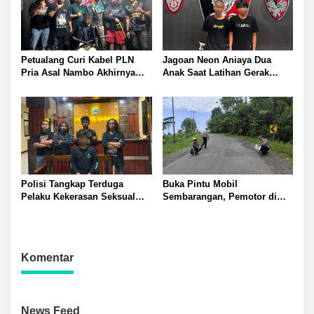
Petualang Curi Kabel PLN
Jagoan Neon Aniaya Dua
Pria Asal Nambo Akhirnya
Anak Saat Latihan Gerak
Ditangkap Polresta Banggai
Jalan Dua Pelaku Diamankan
Polresta Banggai
Polisi Tangkap Terduga
Buka Pintu Mobil
Pelaku Kekerasan Seksual
Sembarangan, Pemotor di
terhadap Remaja Putri di
Batui Selatan Kritis, Polisi
Luwuk
Lakukan Olah TKP
Komentar
News Feed