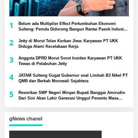
1
Belum ada Multiplier Effect Pertumbuhan Ekonomi
Sulteng: Pemda Didorong Bangun Rantai Pasok Industri
Lokal
2
Jetty di Morut Telan Korban Jiwa: Karyawan PT UKK
Diduga Alami Kecelakaan Kerja
3
Anggota DPRD Morut Sorot Insiden Karyawan PT UKK
Tewas di Pelabuhan Jetty
4
JATAM Sulteng Gugat Gubernur soal Limbah B3 Nikel PT
QMB dan Berkah Morowali Sejahtera
5
Resmikan SMP Negeri Mirqan Bupati Banggai Amirudin
Dari Sini Akan Lahir Generasi Unggul Penentu Masa
Depan Daerah
gNews chanel