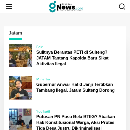
Lewati
ke
konten
Jatam
Polri
Sulitnya Berantas PETI di Sulteng?
JATAM Tantang Kapolda Baru Sikat
Aktivitas Ilegal
Minerba
Gubernur Anwar Hafid Janji Tertibkan
Tambang Ilegal, Jatam Sulteng Dorong
Yudikatif
Putusan PN Poso Bela BTIIG? Abaikan
Hak Konstitusional Warga, Aksi Protes
Tiga Desa Justru Dikriminalisasi