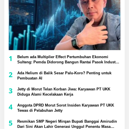
1
Belum ada Multiplier Effect Pertumbuhan Ekonomi
Sulteng: Pemda Didorong Bangun Rantai Pasok Industri
Lokal
2
Ada Helium di Balik Sesar Palu-Koro? Penting untuk
Pembuatan AI
3
Jetty di Morut Telan Korban Jiwa: Karyawan PT UKK
Diduga Alami Kecelakaan Kerja
4
Anggota DPRD Morut Sorot Insiden Karyawan PT UKK
Tewas di Pelabuhan Jetty
5
Resmikan SMP Negeri Mirqan Bupati Banggai Amirudin
Dari Sini Akan Lahir Generasi Unggul Penentu Masa