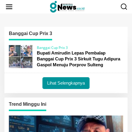
Lewati
ke
konten
Banggai Cup Prix 3
Banggai Cup Prix 3
Bupati Amirudin Lepas Pembalap
Banggai Cup Prix 3 Sirkuit Tugu Adipura
Gaspol Menuju Porprov Sulteng
Lihat Selengkapnya
Trend Minggu Ini