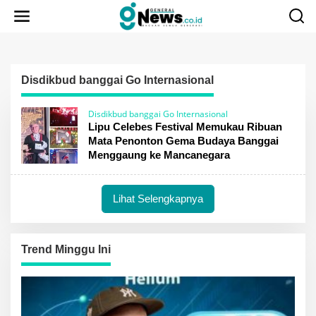
Lewati
ke
konten
Disdikbud banggai Go Internasional
Disdikbud banggai Go Internasional
Lipu Celebes Festival Memukau Ribuan
Mata Penonton Gema Budaya Banggai
Menggaung ke Mancanegara
Lihat Selengkapnya
Trend Minggu Ini