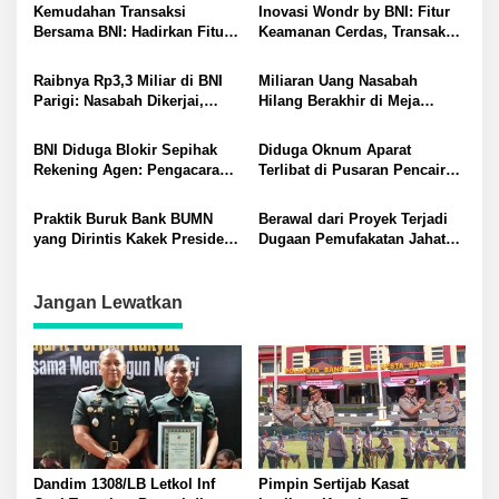
Kemudahan Transaksi
Inovasi Wondr by BNI: Fitur
Bersama BNI: Hadirkan Fitur
Keamanan Cerdas, Transaksi
Keamanan Baru di Wondr
Otomatis Terkunci Saat
Telepon Masuk
Raibnya Rp3,3 Miliar di BNI
Miliaran Uang Nasabah
Parigi: Nasabah Dikerjai,
Hilang Berakhir di Meja
Pidana Mengintai
Kompromi? BNI Kembalikan
Rp 3 Miliar Lebih
BNI Diduga Blokir Sepihak
Diduga Oknum Aparat
Rekening Agen: Pengacara
Terlibat di Pusaran Pencairan
Tuntut Rp 2 Miliar dan Lapor
Kredit BNI Palu Rp1,25 Miliar!
Polisi Bank Rintisan Kakek
Pengusaha Merugi Ratusan
Praktik Buruk Bank BUMN
Berawal dari Proyek Terjadi
Presiden Prabowo
Juta
yang Dirintis Kakek Presiden
Dugaan Pemufakatan Jahat
Prabowo? BNI Palu Cairkan
Antara BNI dan Sejumlah
Kredit Rp1,25 Miliar Tanpa
Oknum: Haji Usman Jadi
Konfirmasi: Diduga ada
Korban?
Jangan Lewatkan
Pemalsuan Tanda Tangan
Dandim 1308/LB Letkol Inf
Pimpin Sertijab Kasat