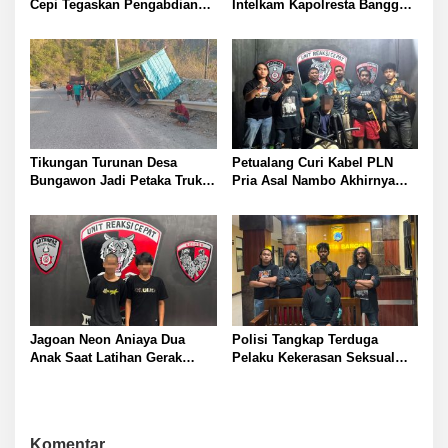
Cepi Tegaskan Pengabdian
Intelkam Kapolresta Banggai
Babinsa Bukti Koptu Jeki
Kombes Pol Hendri Yulianto
Raih Babinsa Terbaik Kodam
Pesan Kasat Baru Wajib Jaga
XXIII/Palaka Wira
Profesional Responsif dalam
Perkuat Kamtibmas
Tikungan Turunan Desa
Petualang Curi Kabel PLN
Bungawon Jadi Petaka Truk
Pria Asal Nambo Akhirnya
Muatan Cangkang Sawit
Ditangkap Polresta Banggai
Terperosok dan Rusak Berat
Jagoan Neon Aniaya Dua
Polisi Tangkap Terduga
Anak Saat Latihan Gerak
Pelaku Kekerasan Seksual
Jalan Dua Pelaku Diamankan
terhadap Remaja Putri di
Polresta Banggai
Luwuk
Komentar