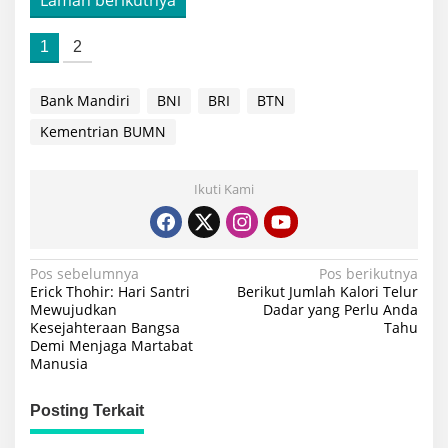
Laman berikutnya
1
2
Bank Mandiri
BNI
BRI
BTN
Kementrian BUMN
Ikuti Kami
Navigasi
Pos sebelumnya
Pos berikutnya
Erick Thohir: Hari Santri
Berikut Jumlah Kalori Telur
pos
Mewujudkan
Dadar yang Perlu Anda
Kesejahteraan Bangsa
Tahu
Demi Menjaga Martabat
Manusia
Posting Terkait