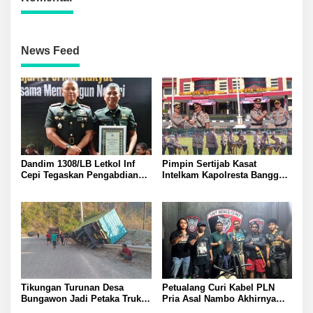
News Feed
Dandim 1308/LB Letkol Inf
Pimpin Sertijab Kasat
Cepi Tegaskan Pengabdian
Intelkam Kapolresta Banggai
Babinsa Bukti Koptu Jeki
Kombes Pol Hendri Yulianto
Raih Babinsa Terbaik Kodam
Pesan Kasat Baru Wajib Jaga
XXIII/Palaka Wira
Profesional Responsif dalam
Perkuat Kamtibmas
Tikungan Turunan Desa
Petualang Curi Kabel PLN
Bungawon Jadi Petaka Truk
Pria Asal Nambo Akhirnya
Muatan Cangkang Sawit
Ditangkap Polresta Banggai