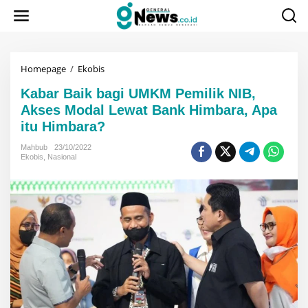
Lewati
ke
konten
Kabar
Homepage
/
Ekobis
Baik
Kabar Baik bagi UMKM Pemilik NIB,
bagi
UMKM
Akses Modal Lewat Bank Himbara, Apa
Pemilik
itu Himbara?
NIB,
Akses
Mahbub
23/10/2022
Modal
Ekobis
,
Nasional
Lewat
Bank
Himbara,
Apa
itu
Himbara?