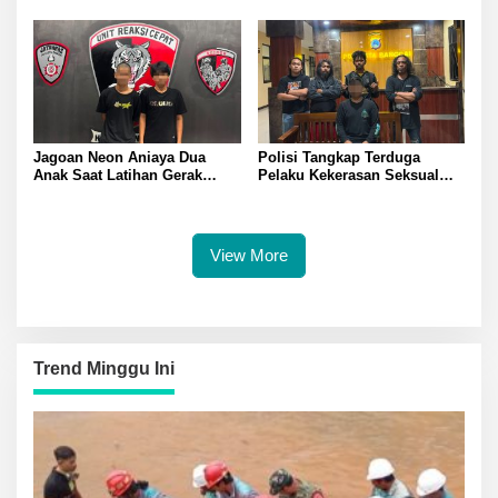
Terperosok dan Rusak Berat
Jagoan Neon Aniaya Dua
Polisi Tangkap Terduga
Anak Saat Latihan Gerak
Pelaku Kekerasan Seksual
Jalan Dua Pelaku Diamankan
terhadap Remaja Putri di
Polresta Banggai
Luwuk
View More
Trend Minggu Ini