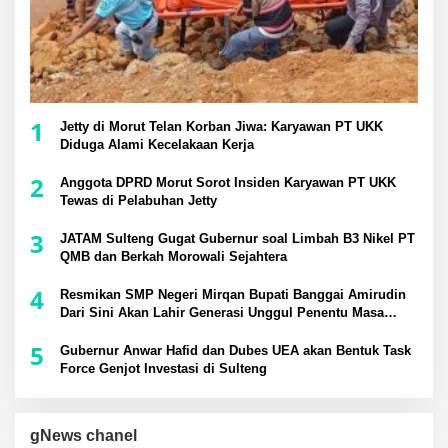
1
Jetty di Morut Telan Korban Jiwa: Karyawan PT UKK
Diduga Alami Kecelakaan Kerja
2
Anggota DPRD Morut Sorot Insiden Karyawan PT UKK
Tewas di Pelabuhan Jetty
3
JATAM Sulteng Gugat Gubernur soal Limbah B3 Nikel PT
QMB dan Berkah Morowali Sejahtera
4
Resmikan SMP Negeri Mirqan Bupati Banggai Amirudin
Dari Sini Akan Lahir Generasi Unggul Penentu Masa
Depan Daerah
5
Gubernur Anwar Hafid dan Dubes UEA akan Bentuk Task
Force Genjot Investasi di Sulteng
gNews chanel